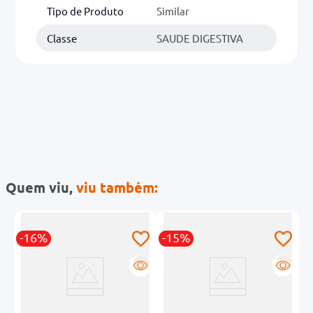
Tipo de Produto
Similar
Classe
SAUDE DIGESTIVA
Quem viu,
viu também:
-16%
-15%
-
R
R
R