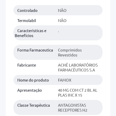
Controlado
NÃO
0mg
r
Termolabil
NÃO
ez
Caracteristicas e
.
Benefícios
Forma Farmaceutica
Comprimidos
Revestidos
Fabricante
ACHÉ LABORATÓRIOS
FARMACÊUTICOS S.A
Nome do produto
FAMOX
Apresentação
40 MG COM CT 2 BL AL
PLAS INC X 15
Classe Terapêutica
ANTAGONISTAS
RECEPTORES H2