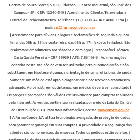
Batista de Souza Soares, 5300, Eldorado – Centro Industrial, São José dos
Campos – SP | CEP: 12240-540 | Atendimento Cliente, Televendas e
Central de Relacionamento: Telefones: (12) 3931-4734 e 4000-1194 | E-
mail:
sac@farmaconde.com.br
| Atendimento para dúvidas, elogios e reclamações de segunda a quinta-
feira, das 08h às 18h, e sexta-feira, das 08h às 17h (exceto feriados). Não
realizamos atendimento aos sábados e domingos | Responsável Técnica:
Carla Garcia Pereira – CRF 59939 | AFE: 7.86116-6 | As informações
contidas neste site não devem ser utilizadas para automedicação e não
substituem, em hipótese alguma, a orientação de um profissional de saúde.
Somente um médico está apto a diagnosticar e prescrever o tratamento
adequado. Ao persistirem os sintomas, um médico deverá ser consultado |
Os preços e promoções são válidos exclusivamente para compras realizadas
pela internet. As vendas on-line são realizadas por meio da Loja do Centro
de Distribuição (CD). Para mais informações, acesse:
www.anvisa.gov.br
| A Farma Conde S/A utiliza tecnologias avançadas de proteção de dados
para garantir segurança em suas compras. A privacidade e a segurança dos
clientes são compromissos da empresa. Todos os pedidos estão sujeitos à
confirmação de disponibilidade em estoque | Importante: antimicrobianos,