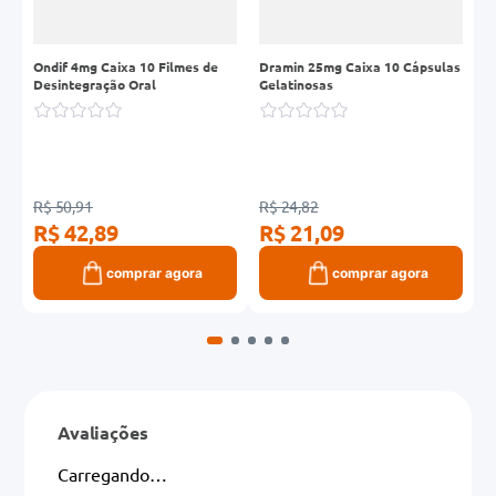
Ondif 4mg Caixa 10 Filmes de
Dramin 25mg Caixa 10 Cápsulas
M
Desintegração Oral
Gelatinosas
C
R$ 50,91
R$ 24,82
R
R$ 42,89
R$ 21,09
R
comprar agora
comprar agora
Avaliações
Carregando…