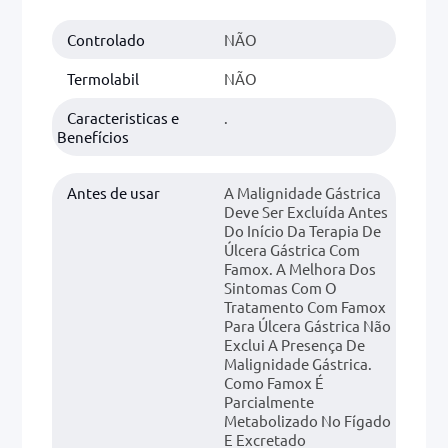
Controlado
NÃO
0mg
r
Termolabil
NÃO
ez
Caracteristicas e
.
Benefícios
Antes de usar
A Malignidade Gástrica
Deve Ser Excluída Antes
Do Início Da Terapia De
Úlcera Gástrica Com
Famox. A Melhora Dos
Sintomas Com O
Tratamento Com Famox
Para Úlcera Gástrica Não
Exclui A Presença De
Malignidade Gástrica.
Como Famox É
Parcialmente
Metabolizado No Fígado
E Excretado