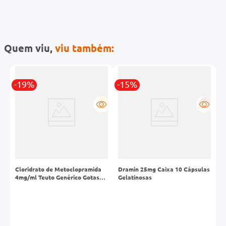
Quem viu,
viu também:
-19%
-15%
R
G
R
Cloridrato de Metoclopramida
Dramin 25mg Caixa 10 Cápsulas
F
4mg/ml Teuto Genérico Gotas
Gelatinosas
C
Frasco 10ml