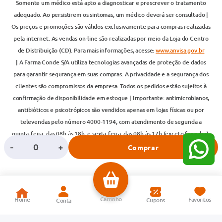
Somente um médico está apto a diagnosticar e prescrever o tratamento
adequado. Ao persistirem os sintomas, um médico deverá ser consultado |
Os preços e promoções são válidos exclusivamente para compras realizadas
pela internet. As vendas on-line são realizadas por meio da Loja do Centro
de Distribuição (CD). Para mais informações, acesse:
www.anvisa.gov.br
| A Farma Conde S/A utiliza tecnologias avançadas de proteção de dados
para garantir segurança em suas compras. A privacidade e a segurança dos
clientes são compromissos da empresa. Todos os pedidos estão sujeitos à
confirmação de disponibilidade em estoque | Importante: antimicrobianos,
antibióticos e psicotrópicos são vendidos apenas em lojas físicas ou por
televendas pelo número 4000-1194, com atendimento de segunda a
quinta-feira, das 08h às 18h, e sexta-feira, das 08h às 17h (exceto feriados),
conforme Portaria nº 344/1999 do Ministério da Saúde.
-
+
Comprar