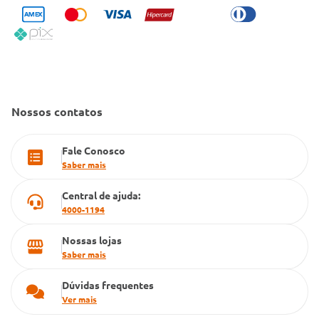
Trabalhe Conosco
Condeclin
Política de Reembolso
Código de Conduta
Convênio Conlife
Fale Conosco
Gestão de marcas
Dúvidas Frequentes
Farmacia popular
Nossos contatos
PBM
Fale Conosco
Cartão Grupo Conde
Saber mais
Televendas
Central de ajuda:
4000-1194
Nossas lojas
Saber mais
Dúvidas frequentes
Ver mais