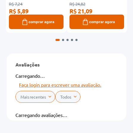
R$ 7,24
R$ 24,82
R
R$ 5,89
R$ 21,09
R
comprar agora
comprar agora
Avaliações
Carregando…
Faça login para escrever uma avaliação.
Mais recentes
Todos
Carregando avaliações…