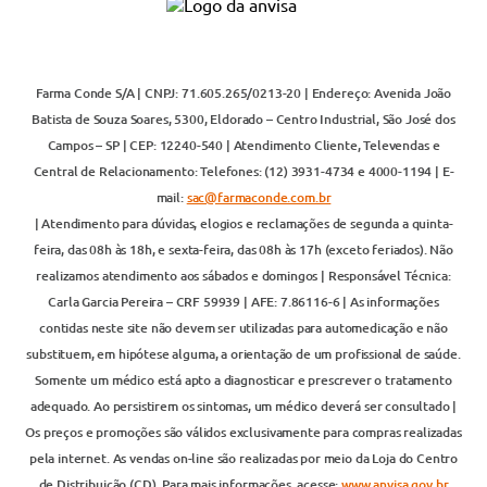
Farma Conde S/A | CNPJ: 71.605.265/0213-20 | Endereço: Avenida João
Batista de Souza Soares, 5300, Eldorado – Centro Industrial, São José dos
Campos – SP | CEP: 12240-540 | Atendimento Cliente, Televendas e
Central de Relacionamento: Telefones: (12) 3931-4734 e 4000-1194 | E-
mail:
sac@farmaconde.com.br
| Atendimento para dúvidas, elogios e reclamações de segunda a quinta-
feira, das 08h às 18h, e sexta-feira, das 08h às 17h (exceto feriados). Não
realizamos atendimento aos sábados e domingos | Responsável Técnica:
Carla Garcia Pereira – CRF 59939 | AFE: 7.86116-6 | As informações
contidas neste site não devem ser utilizadas para automedicação e não
substituem, em hipótese alguma, a orientação de um profissional de saúde.
Somente um médico está apto a diagnosticar e prescrever o tratamento
adequado. Ao persistirem os sintomas, um médico deverá ser consultado |
Os preços e promoções são válidos exclusivamente para compras realizadas
pela internet. As vendas on-line são realizadas por meio da Loja do Centro
de Distribuição (CD). Para mais informações, acesse:
www.anvisa.gov.br