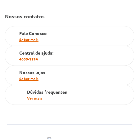
Convênio Conlife
Fale Conosco
Gestão de marcas
Nossos contatos
Dúvidas Frequentes
Farmacia popular
Fale Conosco
PBM
Saber mais
Cartão Grupo Conde
Central de ajuda:
4000-1194
Televendas
Nossas lojas
Saber mais
Dúvidas frequentes
Ver mais