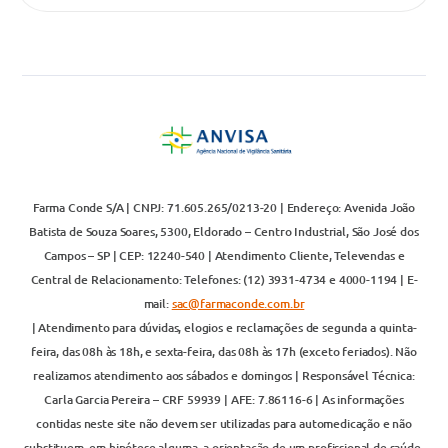
Farma Conde S/A | CNPJ: 71.605.265/0213-20 | Endereço: Avenida João
Batista de Souza Soares, 5300, Eldorado – Centro Industrial, São José dos
Campos – SP | CEP: 12240-540 | Atendimento Cliente, Televendas e
Central de Relacionamento: Telefones: (12) 3931-4734 e 4000-1194 | E-
mail:
sac@farmaconde.com.br
| Atendimento para dúvidas, elogios e reclamações de segunda a quinta-
feira, das 08h às 18h, e sexta-feira, das 08h às 17h (exceto feriados). Não
realizamos atendimento aos sábados e domingos | Responsável Técnica:
Carla Garcia Pereira – CRF 59939 | AFE: 7.86116-6 | As informações
contidas neste site não devem ser utilizadas para automedicação e não
substituem, em hipótese alguma, a orientação de um profissional de saúde.