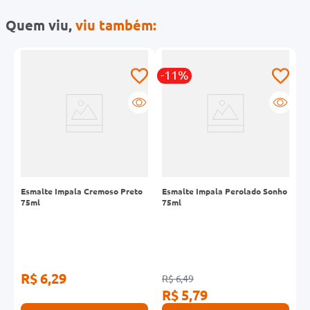
Quem viu,
viu também:
-11%
Esmalte Impala Cremoso Preto
Esmalte Impala Perolado Sonho
E
75ml
75ml
7
R$ 6,29
R
R$ 6,49
R$ 5,79