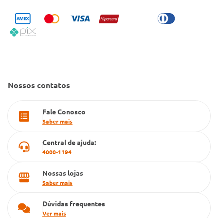
Bulário Anvisa
Trocas e Devoluções
Trabalhe Conosco
Condeclin
Política de Reembolso
Código de Conduta
Convênio Conlife
Fale Conosco
Gestão de marcas
Dúvidas Frequentes
Farmacia popular
Nossos contatos
PBM
Fale Conosco
Cartão Grupo Conde
Saber mais
Televendas
Central de ajuda:
4000-1194
Nossas lojas
Saber mais
Dúvidas frequentes
Ver mais