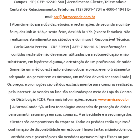
Campos – SP | CEP: 12240-540 | Atendimento Cliente, Televendas e
Central de Relacionamento: Telefones: (12) 3931-4734 e 4000-1194 | E-
mail:
sac@farmaconde.com.br
| Atendimento para dúvidas, elogios e reclamações de segunda a quinta-
feira, das 08h às 18h, e sexta-feira, das 08h às 17h (exceto feriados). Não
realizamos atendimento aos sábados e domingos | Responsável Técnica:
Carla Garcia Pereira – CRF 59939 | AFE: 7.86116-6 | As informações
contidas neste site não devem ser utilizadas para automedicação e não
substituem, em hipótese alguma, a orientação de um profissional de saúde.
Somente um médico está apto a diagnosticar e prescrever o tratamento
adequado. Ao persistirem os sintomas, um médico deverá ser consultado |
Os preços e promoções são válidos exclusivamente para compras realizadas
pela internet. As vendas on-line são realizadas por meio da Loja do Centro
de Distribuição (CD). Para mais informações, acesse:
www.anvisa.gov.br
| A Farma Conde S/A utiliza tecnologias avançadas de proteção de dados
para garantir segurança em suas compras. A privacidade e a segurança dos
clientes são compromissos da empresa. Todos os pedidos estão sujeitos à
confirmação de disponibilidade em estoque | Importante: antimicrobianos,
antibióticos e psicotrópicos são vendidos apenas em lojas físicas ou por