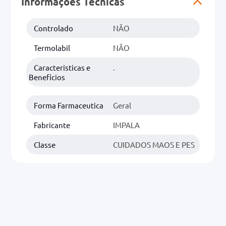
Informações Técnicas
0mg
Controlado
NÃO
r
Termolabil
NÃO
ez
Caracteristicas e
.
Benefícios
Forma Farmaceutica
Geral
Fabricante
IMPALA
Classe
CUIDADOS MAOS E PES