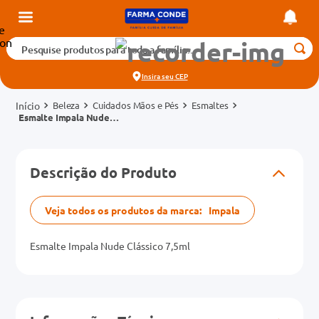
Pesquise produtos para toda a família...
Termos mais buscados
Insira seu
CEP
1
º
medicamento
Beleza
Cuidados Mãos e Pés
Esmaltes
2
º
fralda
Esmalte Impala Nude
Clássico 7,5ml
3
º
tadalafila 5mg
cados
4
º
rosuvastatina 20mg
Descrição do Produto
o
5
º
dipirona
6
º
absorvente
Veja todos os produtos da marca:
Impala
mg
7
º
vitamina d
Esmalte Impala Nude Clássico 7,5ml
na 20mg
8
º
tadalafila 20mg
9
º
protetor solar
10
º
teste gravidez