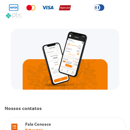
Trabalhe Conosco
Condeclin
Política de Reembolso
Código de Conduta
Convênio Conlife
Fale Conosco
Gestão de marcas
Dúvidas Frequentes
Farmacia popular
PBM
Cartão Grupo Conde
Televendas
Nossos contatos
Fale Conosco
Saber mais