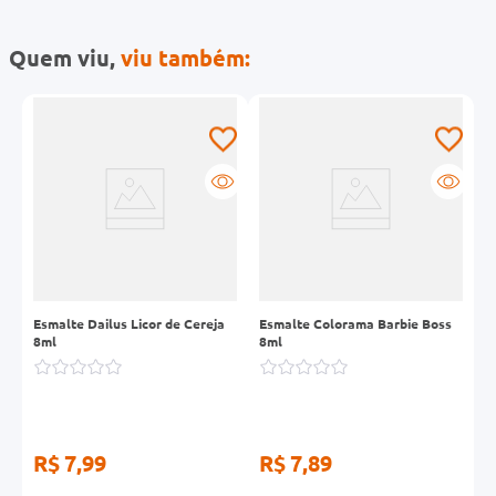
Quem viu,
viu também:
-
Esmalte Dailus Licor de Cereja
Esmalte Colorama Barbie Boss
E
8ml
8ml
C
R$ 7,99
R$ 7,89
R
R