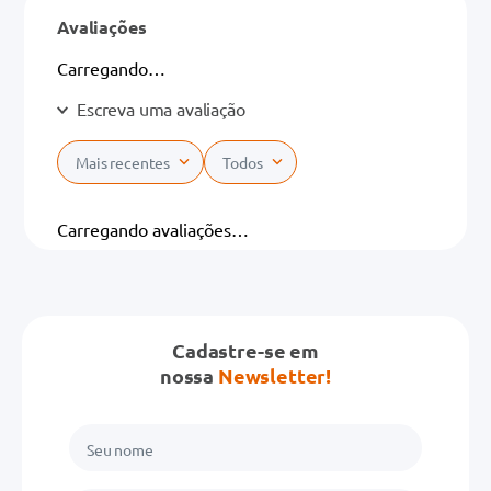
Avaliações
Carregando…
Escreva uma avaliação
Mais recentes
Todos
Adicionar avaliação
Carregando avaliações…
Título
Cadastre-se em
Avalie o produto de 1 a 5 estrelas
nossa
Newsletter!
★
★
★
★
★
Seu nome