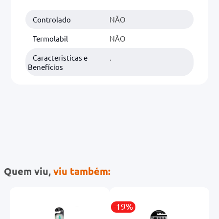
Controlado
NÃO
0mg
r
Termolabil
NÃO
ez
Caracteristicas e
.
Benefícios
Quem viu,
viu também:
-19%