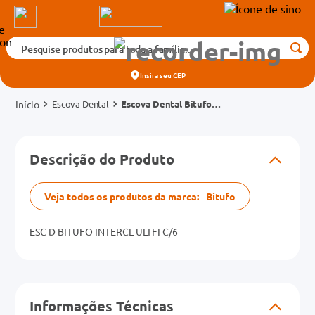
Pesquise produtos para toda a família...
Termos mais buscados
Insira seu
CEP
1
º
medicamento
Escova Dental
Escova Dental Bitufo
2
º
fralda
Interdental Interclean Ultra
Fina 6 Unidades
3
º
tadalafila 5mg
cados
Descrição do Produto
4
º
rosuvastatina 20mg
o
5
º
dipirona
Veja todos os produtos da marca:
Bitufo
6
º
absorvente
mg
7
º
ESC D BITUFO INTERCL ULTFI C/6
vitamina d
na 20mg
8
º
tadalafila 20mg
9
º
protetor solar
Informações Técnicas
10
º
teste gravidez