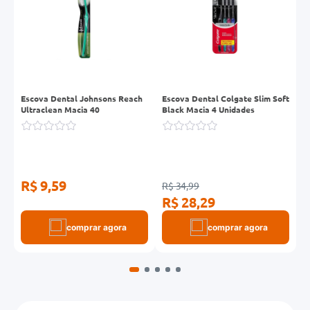
e
Escova Dental Johnsons Reach
Escova Dental Colgate Slim Soft
E
Ultraclean Macia 40
Black Macia 4 Unidades
C
R$ 9,59
R
R$ 34,99
R$ 28,29
comprar agora
comprar agora