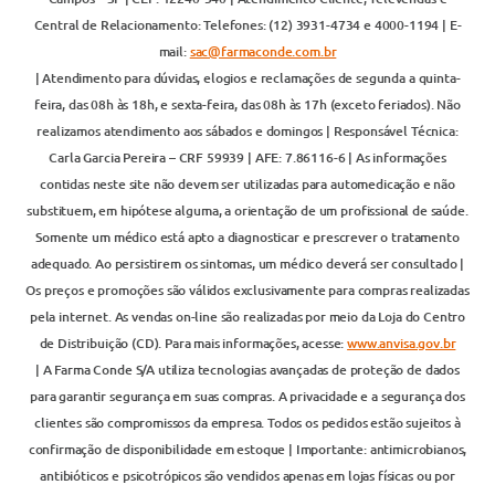
Central de Relacionamento: Telefones: (12) 3931-4734 e 4000-1194 | E-
mail:
sac@farmaconde.com.br
| Atendimento para dúvidas, elogios e reclamações de segunda a quinta-
feira, das 08h às 18h, e sexta-feira, das 08h às 17h (exceto feriados). Não
realizamos atendimento aos sábados e domingos | Responsável Técnica:
Carla Garcia Pereira – CRF 59939 | AFE: 7.86116-6 | As informações
contidas neste site não devem ser utilizadas para automedicação e não
substituem, em hipótese alguma, a orientação de um profissional de saúde.
Somente um médico está apto a diagnosticar e prescrever o tratamento
adequado. Ao persistirem os sintomas, um médico deverá ser consultado |
Os preços e promoções são válidos exclusivamente para compras realizadas
pela internet. As vendas on-line são realizadas por meio da Loja do Centro
de Distribuição (CD). Para mais informações, acesse:
www.anvisa.gov.br
| A Farma Conde S/A utiliza tecnologias avançadas de proteção de dados
para garantir segurança em suas compras. A privacidade e a segurança dos
clientes são compromissos da empresa. Todos os pedidos estão sujeitos à
confirmação de disponibilidade em estoque | Importante: antimicrobianos,
antibióticos e psicotrópicos são vendidos apenas em lojas físicas ou por