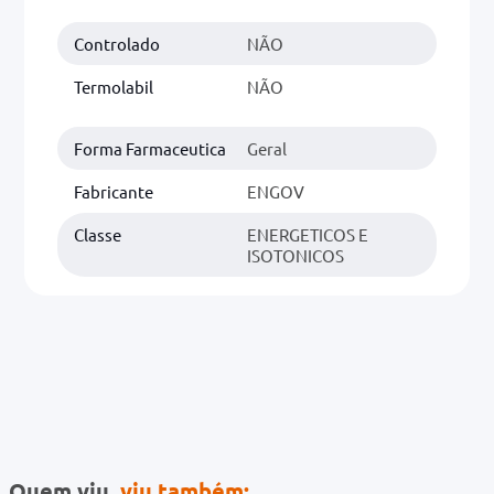
Controlado
NÃO
0mg
r
Termolabil
NÃO
ez
Forma Farmaceutica
Geral
Fabricante
ENGOV
Classe
ENERGETICOS E
ISOTONICOS
Quem viu,
viu também: