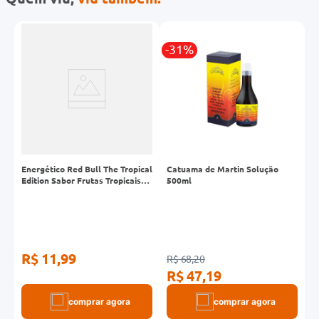
-31%
-
Energético Red Bull The Tropical
Catuama de Martin Solução
F
Edition Sabor Frutas Tropicais
500ml
C
Lata 250ml
R$ 11,99
R$ 68,20
R
R$ 47,19
R
comprar agora
comprar agora