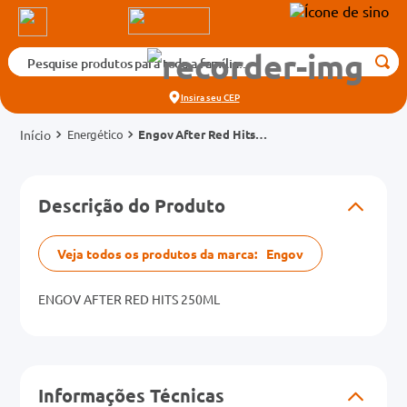
Pesquise produtos para toda a família...
Termos mais buscados
Insira seu
CEP
1
º
medicamento
Energético
Engov After Red Hits
2
º
fralda
Frasco 250ml
3
º
tadalafila 5mg
cados
Descrição do Produto
4
º
dipirona
o
5
º
rosuvastatina 20mg
Veja todos os produtos da marca:
Engov
6
º
absorvente
mg
7
º
ENGOV AFTER RED HITS 250ML
vitamina d
8
º
tadalafila 20mg
na 20mg
9
º
protetor solar
Informações Técnicas
10
º
teste gravidez