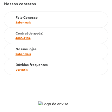
Gestão de marcas
Nossos contatos
Dúvidas Frequentes
Farmacia popular
Fale Conosco
PBM
Saber mais
Cartão Grupo Conde
Central de ajuda:
4000-1194
Televendas
Nossas lojas
Saber mais
Dúvidas frequentes
Ver mais