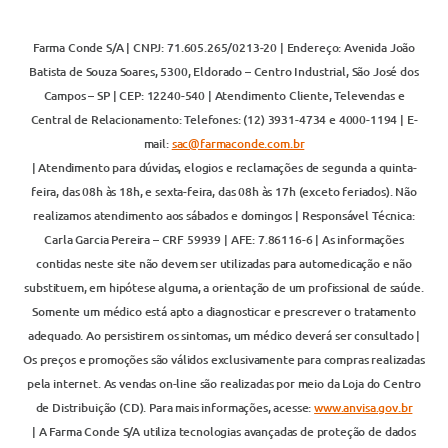
Farma Conde S/A | CNPJ: 71.605.265/0213-20 | Endereço: Avenida João
Batista de Souza Soares, 5300, Eldorado – Centro Industrial, São José dos
Campos – SP | CEP: 12240-540 | Atendimento Cliente, Televendas e
Central de Relacionamento: Telefones: (12) 3931-4734 e 4000-1194 | E-
mail:
sac@farmaconde.com.br
| Atendimento para dúvidas, elogios e reclamações de segunda a quinta-
feira, das 08h às 18h, e sexta-feira, das 08h às 17h (exceto feriados). Não
realizamos atendimento aos sábados e domingos | Responsável Técnica:
Carla Garcia Pereira – CRF 59939 | AFE: 7.86116-6 | As informações
contidas neste site não devem ser utilizadas para automedicação e não
substituem, em hipótese alguma, a orientação de um profissional de saúde.
Somente um médico está apto a diagnosticar e prescrever o tratamento
adequado. Ao persistirem os sintomas, um médico deverá ser consultado |
Os preços e promoções são válidos exclusivamente para compras realizadas
pela internet. As vendas on-line são realizadas por meio da Loja do Centro
de Distribuição (CD). Para mais informações, acesse:
www.anvisa.gov.br
| A Farma Conde S/A utiliza tecnologias avançadas de proteção de dados