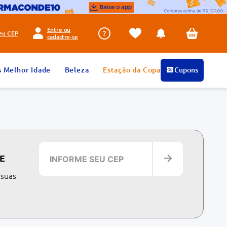
Entre ou
seu
CEP
cadastre-se
s Melhor Idade
Beleza
Estação da Copa
Cupons
E
 suas