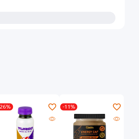
-26%
-11%