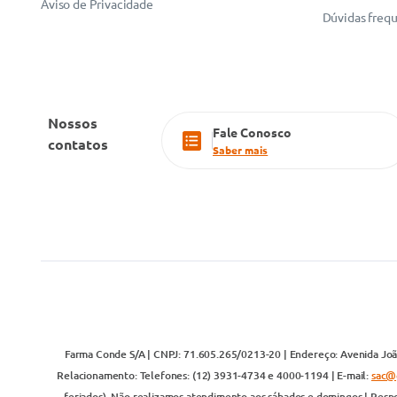
Aviso de Privacidade
Dúvidas freq
Nossos
Fale Conosco
contatos
Saber mais
Farma Conde S/A | CNPJ: 71.605.265/0213-20 | Endereço: Avenida João
Relacionamento: Telefones: (12) 3931-4734 e 4000-1194 | E-mail:
sac@
feriados). Não realizamos atendimento aos sábados e domingos | Respo