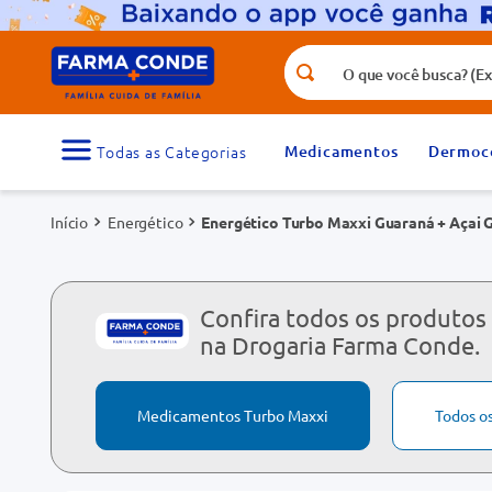
O que você busca? (Ex.: vitamina, fr
Termos mais buscados
1
º
medicamento
Medicamentos
Dermoc
3
º
tadalafila 5mg
Energético
Energético Turbo Maxxi Guaraná + Açai 
5
º
dipirona
7
º
vitamina d
9
º
protetor solar
Confira todos os produtos
na Drogaria Farma Conde.
Medicamentos Turbo Maxxi
Todos o