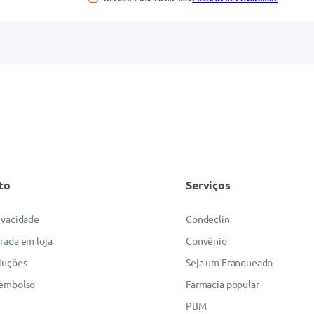
to
Serviços
rivacidade
Condeclin
irada em loja
Convênio
luções
Seja um Franqueado
eembolso
Farmacia popular
PBM