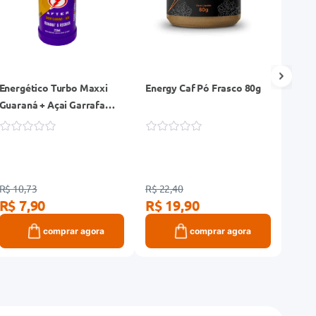
Energético Turbo Maxxi
Energy Caf Pó Frasco 80g
Engov
Guaraná + Açai Garrafa
250m
250ml
R$ 
R$ 10,73
R$ 22,40
R$ 7,90
R$ 19,90
comprar agora
comprar agora