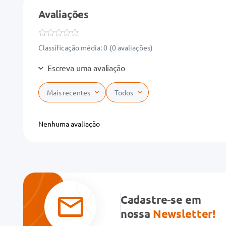
Avaliações
Classificação média: 0
(0 avaliações)
Escreva uma avaliação
Mais recentes
Todos
Adicionar avaliação
Nenhuma avaliação
Título
Avalie o produto de 1 a 5 estrelas
★
★
★
★
★
Cadastre-se em
Seu nome
nossa
Newsletter!