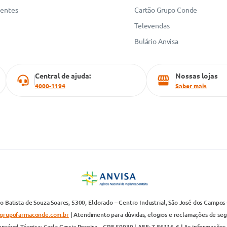
uentes
Cartão Grupo Conde
Televendas
Bulário Anvisa
Central de ajuda:
Nossas lojas
4000-1194
Saber mais
 Batista de Souza Soares, 5300, Eldorado – Centro Industrial, São José dos Campos 
grupofarmaconde.com.br
| Atendimento para dúvidas, elogios e reclamações de segun
nsável Técnica: Carla Garcia Pereira – CRF 59939 | AFE: 7.86116-6 | As informações 