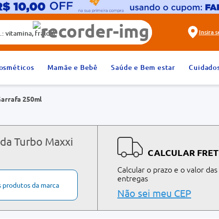
alda)
Insira 
2
º
fralda
osméticos
Mamãe e Bebê
Saúde e Bem estar
Cuidado
4
º
rosuvastatina 20mg
Garrafa 250ml
6
º
absorvente
8
º
tadalafila 20mg
10
º
teste gravidez
 da Turbo Maxxi
CALCULAR FRET
Calcular o prazo e o valor das
entregas
s produtos da marca
Não sei meu CEP