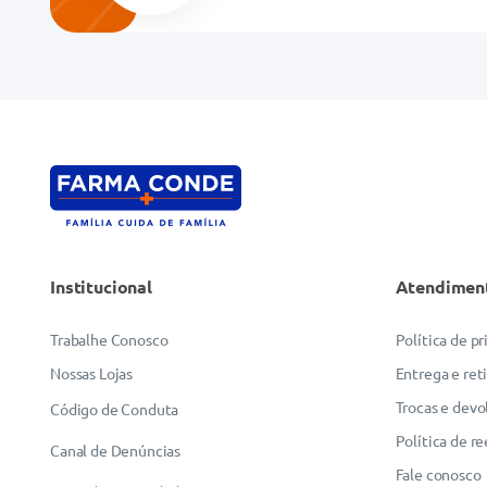
Endereço de email
Escreva uma avaliação
Institucional
Atendimen
ENVIAR AVALIAÇÃO
Trabalhe Conosco
Política de p
Nossas Lojas
Entrega e ret
Trocas e devo
Código de Conduta
Política de r
Canal de Denúncias
Fale conosco