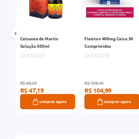
 60
Catuama de Martin
Fisioton 400mg Caixa 30
Solução 500ml
Comprimidos
R$ 68,20
R$ 128,16
R$ 47,19
R$ 104,99
ra
comprar agora
comprar agora