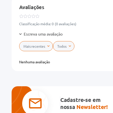
Avaliações
Classificação média: 0
(0 avaliações)
Escreva uma avaliação
Mais recentes
Todos
Adicionar avaliação
Nenhuma avaliação
Título
Avalie o produto de 1 a 5 estrelas
★
★
★
★
★
Cadastre-se em
Seu nome
nossa
Newsletter!