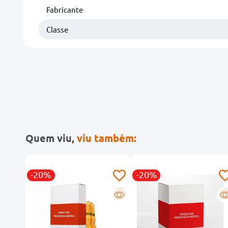
Fabricante
Classe
Quem viu,
viu também:
-20%
-20%
R
R
R