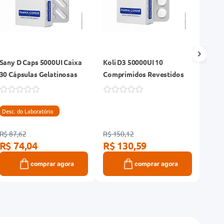
Sany D Caps 5000UI Caixa
Koli D3 50000UI 10
Dpre
30 Cápsulas Gelatinosas
Comprimidos Revestidos
Comp
Desc. do Laboratório
R$ 87,62
R$ 150,12
R$ 33
R$ 74,04
R$ 130,59
R$ 
comprar agora
comprar agora