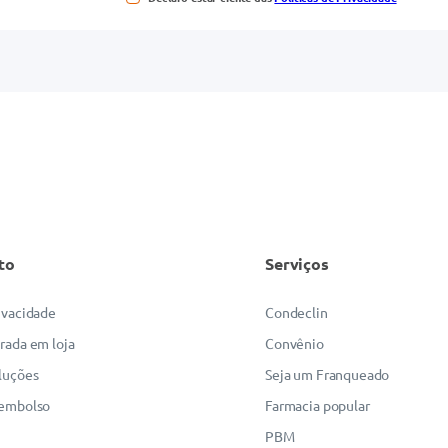
to
Serviços
rivacidade
Condeclin
irada em loja
Convênio
luções
Seja um Franqueado
eembolso
Farmacia popular
PBM