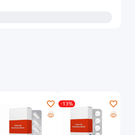
-13%
R
R