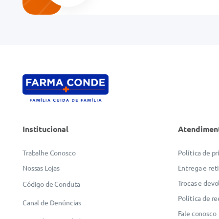
Endereço de email
Escreva uma avaliação
Institucional
Atendimen
ENVIAR AVALIAÇÃO
Trabalhe Conosco
Política de p
Nossas Lojas
Entrega e ret
Trocas e devo
Código de Conduta
Política de r
Canal de Denúncias
Fale conosco