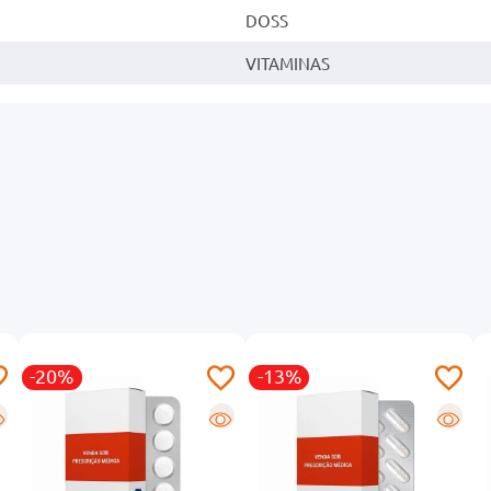
DOSS
VITAMINAS
-20%
-13%
R
R