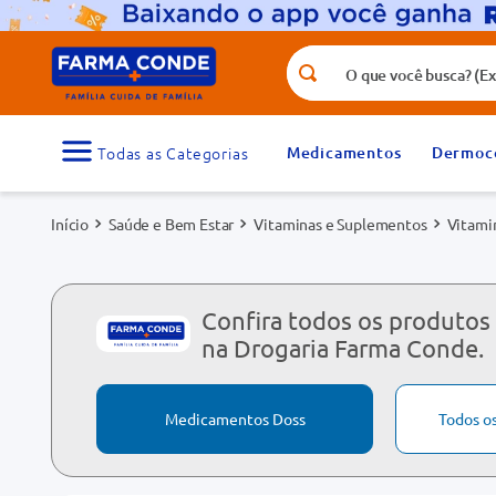
O que você busca? (Ex.: vitamina, fr
Termos mais buscados
1
º
medicamento
Medicamentos
Dermoc
3
º
tadalafila 5mg
Saúde e Bem Estar
Vitaminas e Suplementos
Vitami
5
º
dipirona
7
º
vitamina d
9
º
protetor solar
Confira todos os produtos
na Drogaria Farma Conde.
Medicamentos Doss
Todos o