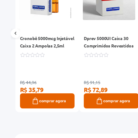
Cronobê 5000mcg Injetável
Dprev 5000UI Caixa 30
Caixa 2 Ampolas 2,5ml
Comprimidos Revestidos
R$ 44,96
R$ 91,15
R$ 35,79
R$ 72,89
ra
comprar agora
comprar agora