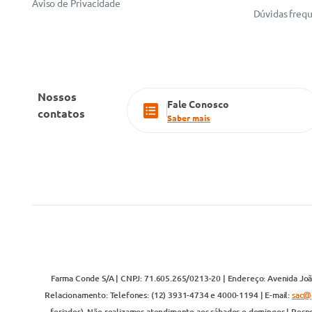
Aviso de Privacidade
Dúvidas freq
Nossos
Fale Conosco
contatos
Saber mais
Farma Conde S/A | CNPJ: 71.605.265/0213-20 | Endereço: Avenida João
Relacionamento: Telefones: (12) 3931-4734 e 4000-1194 | E-mail:
sac@
feriados). Não realizamos atendimento aos sábados e domingos | Respo