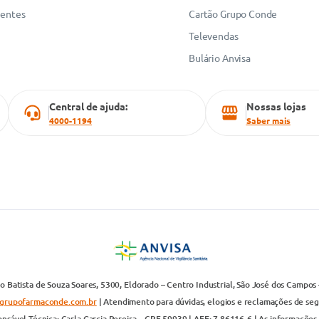
uentes
Cartão Grupo Conde
Televendas
Bulário Anvisa
Central de ajuda:
Nossas lojas
4000-1194
Saber mais
 Batista de Souza Soares, 5300, Eldorado – Centro Industrial, São José dos Campos 
grupofarmaconde.com.br
| Atendimento para dúvidas, elogios e reclamações de segun
nsável Técnica: Carla Garcia Pereira – CRF 59939 | AFE: 7.86116-6 | As informações 