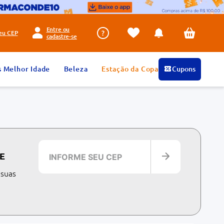
Entre ou
seu
CEP
cadastre-se
s Melhor Idade
Beleza
Estação da Copa
Cupons
E
 suas