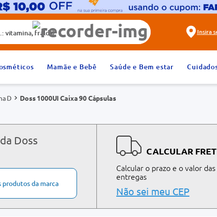
alda)
Insira 
2
º
fralda
osméticos
Mamãe e Bebê
Saúde e Bem estar
Cuidado
4
º
rosuvastatina 20mg
na D
Doss 1000UI Caixa 90 Cápsulas
6
º
absorvente
8
º
tadalafila 20mg
10
º
teste gravidez
 da Doss
CALCULAR FRET
Calcular o prazo e o valor das
entregas
s produtos da marca
Não sei meu CEP