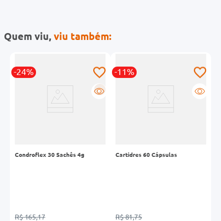
Quem viu,
viu também:
-24%
-11%
R
a
Condroflex 30 Sachês 4g
Cartidres 60 Cápsulas
T
C
E
6
R
R$ 165,17
R$ 81,75