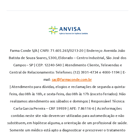
Farma Conde S/A | CNPJ: 71.605.265/0213-20 | Endereço: Avenida João
Batista de Souza Soares, 5300, Eldorado – Centro Industrial, São José dos
Campos – SP | CEP: 12240-540 | Atendimento Cliente, Televendas e
Central de Relacionamento: Telefones: (12) 3931-4734 e 4000-1194 | E-
mail:
sac@farmaconde.com.br
| Atendimento para dúvidas, elogios e reclamações de segunda a quinta-
feira, das 08h às 18h, e sexta-feira, das 08h às 17h (exceto feriados). Não
realizamos atendimento aos sábados e domingos | Responsável Técnica:
Carla Garcia Pereira – CRF 59939 | AFE: 7.86116-6 | As informações
contidas neste site não devem ser utilizadas para automedicação e não
substituem, em hipótese alguma, a orientação de um profissional de saúde.
Somente um médico está apto a diagnosticar e prescrever o tratamento