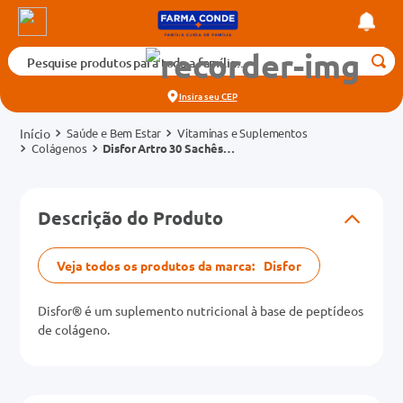
Pesquise produtos para toda a família...
Termos mais buscados
Insira seu
CEP
1
º
medicamento
Saúde e Bem Estar
Vitaminas e Suplementos
2
º
fralda
Colágenos
Disfor Artro 30 Sachês
Sabor Limão 11g
3
º
tadalafila 5mg
cados
4
º
rosuvastatina 20mg
Descrição do Produto
o
5
º
dipirona
6
º
absorvente
Veja todos os produtos da marca:
Disfor
mg
7
º
vitamina d
Disfor® é um suplemento nutricional à base de peptídeos
na 20mg
8
º
tadalafila 20mg
de colágeno.
9
º
protetor solar
10
º
teste gravidez