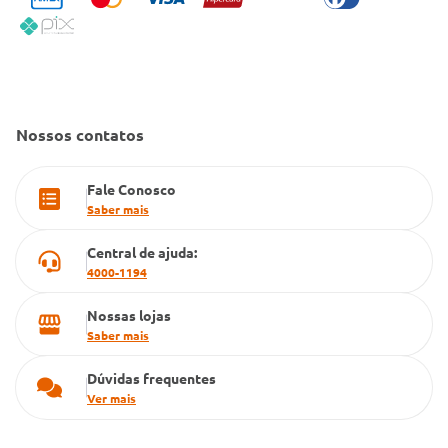
Condeclin
Política de Reembolso
Código de Conduta
Convênio Conlife
Fale Conosco
Gestão de marcas
Dúvidas Frequentes
Farmacia popular
Nossos contatos
PBM
Fale Conosco
Cartão Grupo Conde
Saber mais
Televendas
Central de ajuda:
4000-1194
Nossas lojas
Saber mais
Dúvidas frequentes
Ver mais