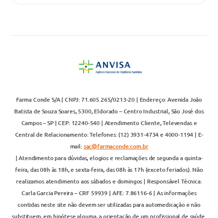
Farma Conde S/A | CNPJ: 71.605.265/0213-20 | Endereço: Avenida João
Batista de Souza Soares, 5300, Eldorado – Centro Industrial, São José dos
Campos – SP | CEP: 12240-540 | Atendimento Cliente, Televendas e
Central de Relacionamento: Telefones: (12) 3931-4734 e 4000-1194 | E-
mail:
sac@farmaconde.com.br
| Atendimento para dúvidas, elogios e reclamações de segunda a quinta-
feira, das 08h às 18h, e sexta-feira, das 08h às 17h (exceto feriados). Não
realizamos atendimento aos sábados e domingos | Responsável Técnica:
Carla Garcia Pereira – CRF 59939 | AFE: 7.86116-6 | As informações
contidas neste site não devem ser utilizadas para automedicação e não
substituem, em hipótese alguma, a orientação de um profissional de saúde.