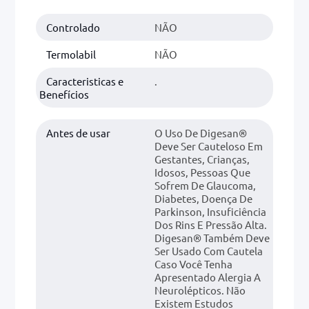
Controlado
NÃO
0mg
r
Termolabil
NÃO
ez
Caracteristicas e
.
Benefícios
Antes de usar
O Uso De Digesan®
Deve Ser Cauteloso Em
Gestantes, Crianças,
Idosos, Pessoas Que
Sofrem De Glaucoma,
Diabetes, Doença De
Parkinson, Insuficiência
Dos Rins E Pressão Alta.
Digesan® Também Deve
Ser Usado Com Cautela
Caso Você Tenha
Apresentado Alergia A
Neurolépticos. Não
Existem Estudos