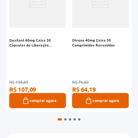
Dexilant 60mg Caixa 30
Divena 40mg Caixa 30
O
Cápsulas de Liberação
Comprimidos Revestidos
G
Prolongada
R$ 134,69
R$ 76,02
R
R$ 107,09
R$ 64,19
R
comprar agora
comprar agora