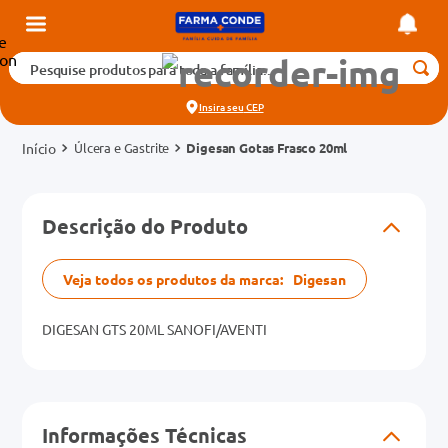
Pesquise produtos para toda a família...
Termos mais buscados
Insira seu
CEP
1
º
medicamento
Úlcera e Gastrite
Digesan Gotas Frasco 20ml
2
º
fralda
3
º
tadalafila 5mg
cados
Descrição do Produto
4
º
rosuvastatina 20mg
o
5
º
dipirona
Veja todos os produtos da marca:
Digesan
6
º
absorvente
mg
7
º
DIGESAN GTS 20ML SANOFI/AVENTI
vitamina d
na 20mg
8
º
tadalafila 20mg
9
º
protetor solar
Informações Técnicas
10
º
teste gravidez