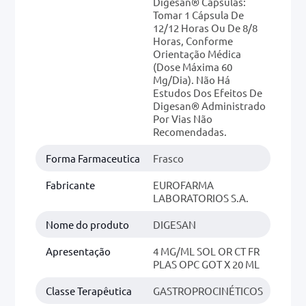
Digesan® Cápsulas:
Tomar 1 Cápsula De
12/12 Horas Ou De 8/8
Horas, Conforme
Orientação Médica
(dose Máxima 60
Mg/dia). Não Há
Estudos Dos Efeitos De
Digesan® Administrado
Por Vias Não
Recomendadas.
Forma Farmaceutica
Frasco
Fabricante
EUROFARMA
LABORATORIOS S.A.
Nome do produto
DIGESAN
Apresentação
4 MG/ML SOL OR CT FR
PLAS OPC GOT X 20 ML
Classe Terapêutica
GASTROPROCINÉTICOS