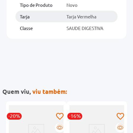
Tipo de Produto
Novo
Tarja
Tarja Vermelha
Classe
SAUDE DIGESTIVA
Quem viu,
viu também:
-20%
-16%
-
R
R
R