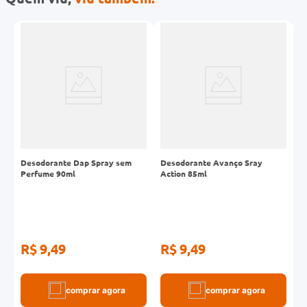
Desodorante Dap Spray sem
Desodorante Avanço Sray
D
Perfume 90ml
Action 85ml
T
R$ 9,49
R$ 9,49
R
comprar agora
comprar agora