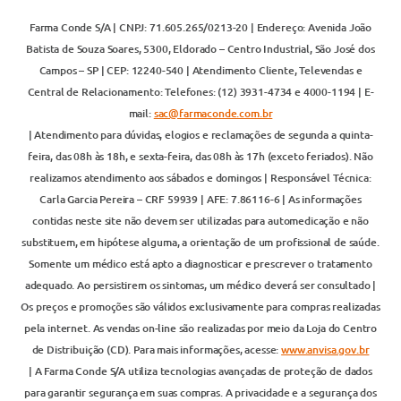
Farma Conde S/A | CNPJ: 71.605.265/0213-20 | Endereço: Avenida João
Batista de Souza Soares, 5300, Eldorado – Centro Industrial, São José dos
Campos – SP | CEP: 12240-540 | Atendimento Cliente, Televendas e
Central de Relacionamento: Telefones: (12) 3931-4734 e 4000-1194 | E-
mail:
sac@farmaconde.com.br
| Atendimento para dúvidas, elogios e reclamações de segunda a quinta-
feira, das 08h às 18h, e sexta-feira, das 08h às 17h (exceto feriados). Não
realizamos atendimento aos sábados e domingos | Responsável Técnica:
Carla Garcia Pereira – CRF 59939 | AFE: 7.86116-6 | As informações
contidas neste site não devem ser utilizadas para automedicação e não
substituem, em hipótese alguma, a orientação de um profissional de saúde.
Somente um médico está apto a diagnosticar e prescrever o tratamento
adequado. Ao persistirem os sintomas, um médico deverá ser consultado |
Os preços e promoções são válidos exclusivamente para compras realizadas
pela internet. As vendas on-line são realizadas por meio da Loja do Centro
de Distribuição (CD). Para mais informações, acesse:
www.anvisa.gov.br
| A Farma Conde S/A utiliza tecnologias avançadas de proteção de dados
para garantir segurança em suas compras. A privacidade e a segurança dos