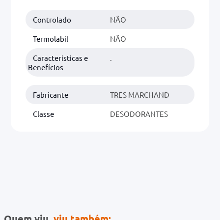
Controlado
NÃO
0mg
r
Termolabil
NÃO
ez
Caracteristicas e
.
Benefícios
Fabricante
TRES MARCHAND
Classe
DESODORANTES
Quem viu,
viu também: