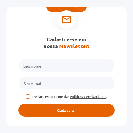
Avalie o produto de 1 a 5 estrelas
★
★
★
★
★
Seu nome
Cadastre-se em
nossa
Newsletter!
Endereço de email
Escreva uma avaliação
Declaro estar ciente das
Políticas de Privacidade
.
Cadastrar
ENVIAR AVALIAÇÃO