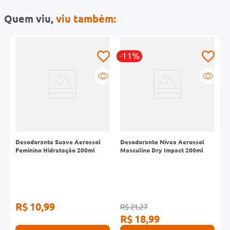
Quem viu,
viu também:
-11%
Desodorante Suave Aerossol
Desodorante Nivea Aerossol
D
Feminino Hidratação 200ml
Masculino Dry Impact 200ml
F
2
R$ 10,99
R
R$ 21,27
R$ 18,99