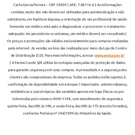
Carla Garcia Pereira – CRF 59939 | AFE: 7.86116-6 | As informações
contidas neste site não devem ser utilizadas para automedicação e não
substituem, em hipótese alguma, a orientação de um profissional de saúde.
Somente um médico está apto a diagnosticar e prescrever o tratamento
adequado. Ao persistirem os sintomas, um médico deverá ser consultado |
Os preços e promoções são válidos exclusivamente para compras realizadas
pela internet. As vendas on-line são realizadas por meio da Loja do Centro
de Distribuição (CD). Para mais informações, acesse:
www.anvisa.gov.br
| A Farma Conde S/A utiliza tecnologias avançadas de proteção de dados
para garantir segurança em suas compras. A privacidade e a segurança dos
clientes são compromissos da empresa. Todos os pedidos estão sujeitos à
confirmação de disponibilidade em estoque | Importante: antimicrobianos,
antibióticos e psicotrópicos são vendidos apenas em lojas físicas ou por
televendas pelo número 4000-1194, com atendimento de segunda a
quinta-feira, das 08h às 18h, e sexta-feira, das 08h às 17h (exceto feriados),
conforme Portaria nº 344/1999 do Ministério da Saúde.