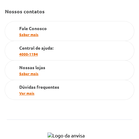
Gestão de marcas
Nossos contatos
Dúvidas Frequentes
Farmacia popular
Fale Conosco
PBM
Saber mais
Cartão Grupo Conde
Central de ajuda:
4000-1194
Televendas
Nossas lojas
Saber mais
Dúvidas frequentes
Ver mais