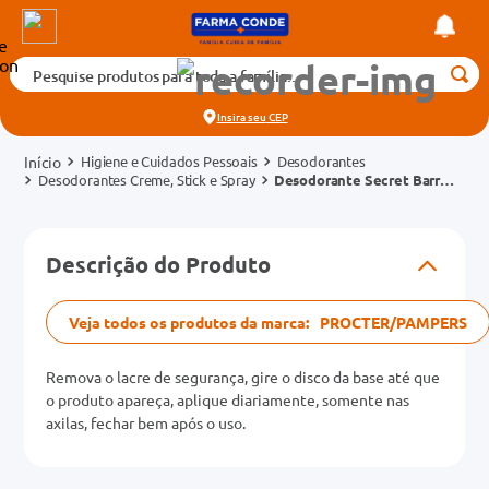
Pesquise produtos para toda a família...
Termos mais buscados
Insira seu
CEP
1
º
medicamento
Higiene e Cuidados Pessoais
Desodorantes
2
º
fralda
Desodorantes Creme, Stick e Spray
Desodorante Secret Barra
Powder Protect Cotton 45g
3
º
tadalafila 5mg
cados
4
º
rosuvastatina 20mg
Descrição do Produto
o
5
º
dipirona
6
º
absorvente
Veja todos os produtos da marca:
PROCTER/PAMPERS
mg
7
º
vitamina d
Remova o lacre de segurança, gire o disco da base até que
na 20mg
8
º
tadalafila 20mg
o produto apareça, aplique diariamente, somente nas
axilas, fechar bem após o uso.
9
º
protetor solar
10
º
teste gravidez