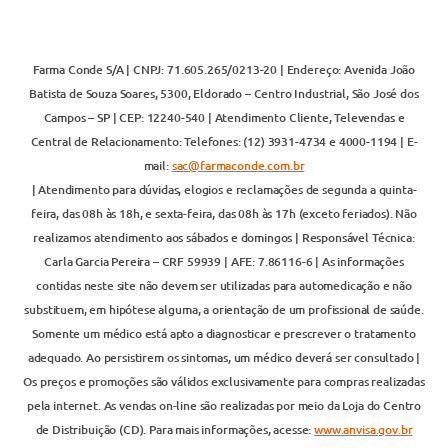
Farma Conde S/A | CNPJ: 71.605.265/0213-20 | Endereço: Avenida João
Batista de Souza Soares, 5300, Eldorado – Centro Industrial, São José dos
Campos – SP | CEP: 12240-540 | Atendimento Cliente, Televendas e
Central de Relacionamento: Telefones: (12) 3931-4734 e 4000-1194 | E-
mail:
sac@farmaconde.com.br
| Atendimento para dúvidas, elogios e reclamações de segunda a quinta-
feira, das 08h às 18h, e sexta-feira, das 08h às 17h (exceto feriados). Não
realizamos atendimento aos sábados e domingos | Responsável Técnica:
Carla Garcia Pereira – CRF 59939 | AFE: 7.86116-6 | As informações
contidas neste site não devem ser utilizadas para automedicação e não
substituem, em hipótese alguma, a orientação de um profissional de saúde.
Somente um médico está apto a diagnosticar e prescrever o tratamento
adequado. Ao persistirem os sintomas, um médico deverá ser consultado |
Os preços e promoções são válidos exclusivamente para compras realizadas
pela internet. As vendas on-line são realizadas por meio da Loja do Centro
de Distribuição (CD). Para mais informações, acesse:
www.anvisa.gov.br