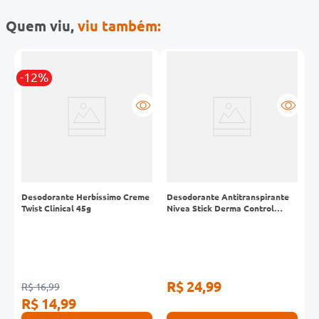
Quem viu,
viu também:
-12%
Desodorante Herbíssimo Creme
Desodorante Antitranspirante
D
Twist Clinical 45g
Nivea Stick Derma Control
N
Defende 72h 54g
P
R$ 24,99
R
R$ 16,99
R$ 14,99