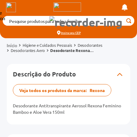
Pesquise produtos para toda a família...
Termos mais buscados
Insira seu
CEP
1
º
medicamento
Higiene e Cuidados Pessoais
Desodorantes
2
º
fralda
Desodorantes Aero
Desodorante Rexona
Aerossol Feminino Bamboo
3
º
tadalafila 5mg
Aloe 90g
cados
4
º
dipirona
Descrição do Produto
o
5
º
rosuvastatina 20mg
6
º
absorvente
Veja todos os produtos da marca:
Rexona
mg
7
º
vitamina d
Desodorante Antitranspirante Aerosol Rexona Feminino
8
º
tadalafila 20mg
Bamboo e Aloe Vera 150ml
na 20mg
9
º
protetor solar
10
º
teste gravidez