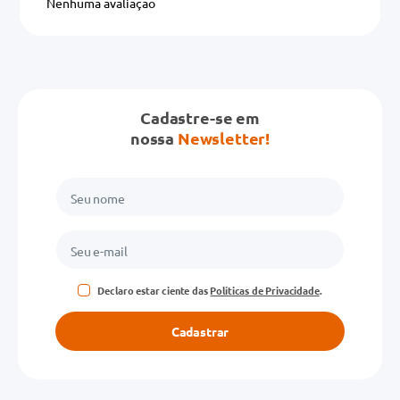
Nenhuma avaliação
Título
Avalie o produto de 1 a 5 estrelas
Cadastre-se em
★
★
★
★
★
nossa
Newsletter!
Seu nome
Endereço de email
Declaro estar ciente das
Políticas de Privacidade
.
Escreva uma avaliação
Cadastrar