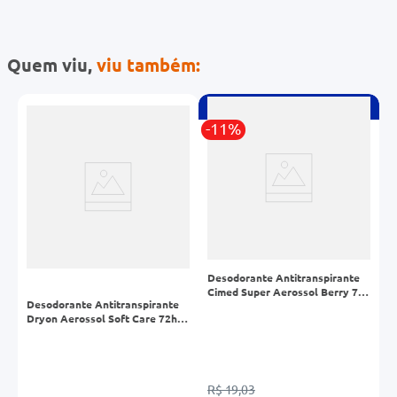
Quem viu,
viu também:
Compre
2
com Desconto
-11%
-
Desodorante Antitranspirante
Cimed Super Aerossol Berry 72h
Desodorante Antitranspirante
D
150ml
dy
Dryon Aerossol Soft Care 72h
W
250ml
4
R$ 19,03