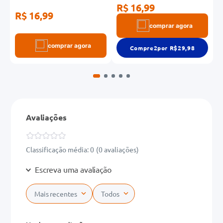
R$ 16,99
R$ 16,99
R
R
comprar agora
comprar agora
Compre
2
por R$
29,98
Avaliações
Classificação média: 0
(0 avaliações)
Escreva uma avaliação
Mais recentes
Todos
Adicionar avaliação