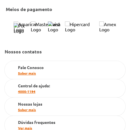
Entrega e Retirada em Loja
Cobre Oferta
Meios de pagamento
Bulário Anvisa
Trocas e Devoluções
Trabalhe Conosco
Condeclin
Política de Reembolso
Código de Conduta
Convênio Conlife
Fale Conosco
Gestão de marcas
Nossos contatos
Dúvidas Frequentes
Farmacia popular
Fale Conosco
PBM
Saber mais
Cartão Grupo Conde
Central de ajuda:
4000-1194
Televendas
Nossas lojas
Saber mais
Dúvidas frequentes
Ver mais