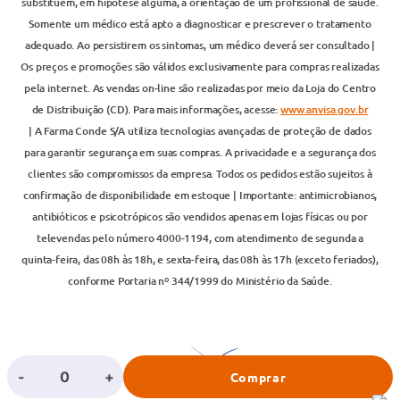
substituem, em hipótese alguma, a orientação de um profissional de saúde.
Somente um médico está apto a diagnosticar e prescrever o tratamento
adequado. Ao persistirem os sintomas, um médico deverá ser consultado |
Os preços e promoções são válidos exclusivamente para compras realizadas
pela internet. As vendas on-line são realizadas por meio da Loja do Centro
de Distribuição (CD). Para mais informações, acesse:
www.anvisa.gov.br
| A Farma Conde S/A utiliza tecnologias avançadas de proteção de dados
para garantir segurança em suas compras. A privacidade e a segurança dos
clientes são compromissos da empresa. Todos os pedidos estão sujeitos à
confirmação de disponibilidade em estoque | Importante: antimicrobianos,
antibióticos e psicotrópicos são vendidos apenas em lojas físicas ou por
televendas pelo número 4000-1194, com atendimento de segunda a
quinta-feira, das 08h às 18h, e sexta-feira, das 08h às 17h (exceto feriados),
conforme Portaria nº 344/1999 do Ministério da Saúde.
-
+
Comprar