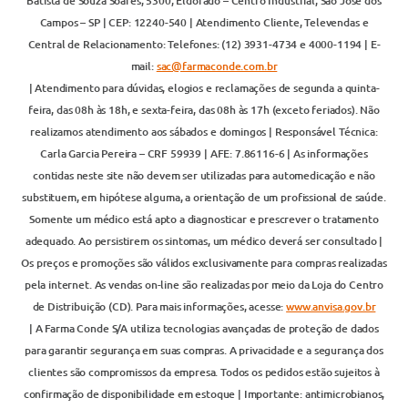
Batista de Souza Soares, 5300, Eldorado – Centro Industrial, São José dos
Campos – SP | CEP: 12240-540 | Atendimento Cliente, Televendas e
Central de Relacionamento: Telefones: (12) 3931-4734 e 4000-1194 | E-
mail:
sac@farmaconde.com.br
| Atendimento para dúvidas, elogios e reclamações de segunda a quinta-
feira, das 08h às 18h, e sexta-feira, das 08h às 17h (exceto feriados). Não
realizamos atendimento aos sábados e domingos | Responsável Técnica:
Carla Garcia Pereira – CRF 59939 | AFE: 7.86116-6 | As informações
contidas neste site não devem ser utilizadas para automedicação e não
substituem, em hipótese alguma, a orientação de um profissional de saúde.
Somente um médico está apto a diagnosticar e prescrever o tratamento
adequado. Ao persistirem os sintomas, um médico deverá ser consultado |
Os preços e promoções são válidos exclusivamente para compras realizadas
pela internet. As vendas on-line são realizadas por meio da Loja do Centro
de Distribuição (CD). Para mais informações, acesse:
www.anvisa.gov.br
| A Farma Conde S/A utiliza tecnologias avançadas de proteção de dados
para garantir segurança em suas compras. A privacidade e a segurança dos
clientes são compromissos da empresa. Todos os pedidos estão sujeitos à
confirmação de disponibilidade em estoque | Importante: antimicrobianos,