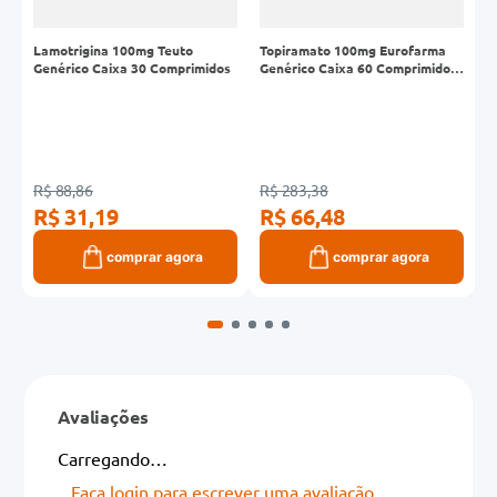
o
Lamotrigina 100mg Teuto
Topiramato 100mg Eurofarma
O
Genérico Caixa 30 Comprimidos
Genérico Caixa 60 Comprimidos
G
Revestidos
R
R$ 88,86
R$ 283,38
R
R$ 31,19
R$ 66,48
R
comprar agora
comprar agora
Avaliações
Carregando…
Faça login para escrever uma avaliação.