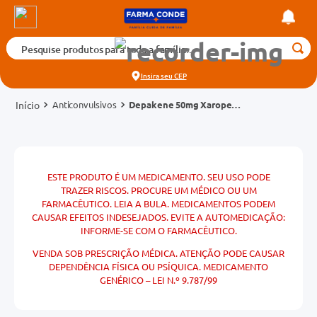
Pesquise produtos para toda a família...
Termos mais buscados
Insira seu
CEP
1
º
medicamento
Anticonvulsivos
Depakene 50mg Xarope
2
º
fralda
Frasco 100ml
3
º
tadalafila 5mg
cados
4
º
rosuvastatina 20mg
o
ESTE PRODUTO É UM MEDICAMENTO. SEU USO PODE
5
º
dipirona
TRAZER RISCOS. PROCURE UM MÉDICO OU UM
FARMACÊUTICO. LEIA A BULA. MEDICAMENTOS PODEM
6
º
absorvente
CAUSAR EFEITOS INDESEJADOS. EVITE A AUTOMEDICAÇÃO:
mg
INFORME-SE COM O FARMACÊUTICO.
7
º
vitamina d
na 20mg
VENDA SOB PRESCRIÇÃO MÉDICA. ATENÇÃO PODE CAUSAR
8
º
tadalafila 20mg
DEPENDÊNCIA FÍSICA OU PSÍQUICA. MEDICAMENTO
GENÉRICO – LEI N.º 9.787/99
9
º
protetor solar
10
º
teste gravidez