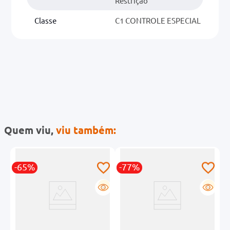
Restrição
Classe
C1 CONTROLE ESPECIAL
Quem viu,
viu também:
-65%
-77%
-
R
G
G