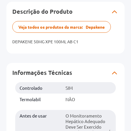
Descrição do Produto
0mg
r
Veja todos os produtos da marca:
Depakene
ez
DEPAKENE 50MG XPE 100ML AB C1
Informações Técnicas
Controlado
SIM
Termolabil
NÃO
Antes de usar
O Monitoramento
Hepático Adequado
Deve Ser Exercido