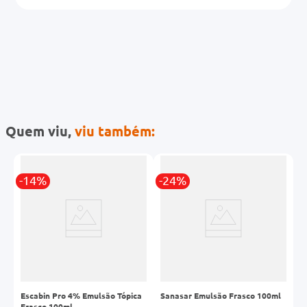
Quem viu,
viu também:
-14%
-24%
-
l
Escabin Pro 4% Emulsão Tópica
Sanasar Emulsão Frasco 100ml
D
Frasco 100ml