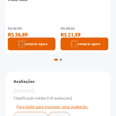
R$ 42,90
R$ 28,30
R
R$ 36,89
R$ 21,59
R
comprar agora
comprar agora
Avaliações
Classificação média: 0
(0 avaliações)
Faça login para escrever uma avaliação.