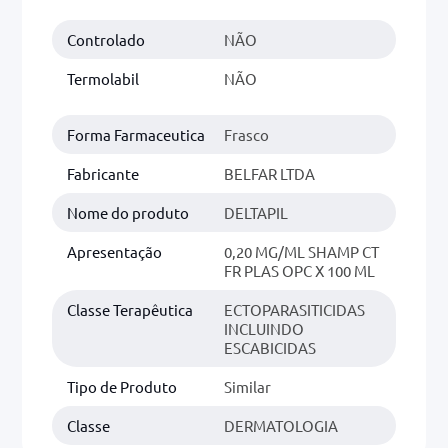
Controlado
NÃO
0mg
r
Termolabil
NÃO
ez
Forma Farmaceutica
Frasco
Fabricante
BELFAR LTDA
Nome do produto
DELTAPIL
Apresentação
0,20 MG/ML SHAMP CT
FR PLAS OPC X 100 ML
Classe Terapêutica
ECTOPARASITICIDAS
INCLUINDO
ESCABICIDAS
Tipo de Produto
Similar
Classe
DERMATOLOGIA