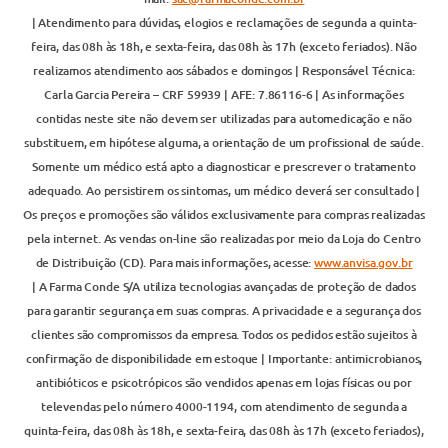
| Atendimento para dúvidas, elogios e reclamações de segunda a quinta-
feira, das 08h às 18h, e sexta-feira, das 08h às 17h (exceto feriados). Não
realizamos atendimento aos sábados e domingos | Responsável Técnica:
Carla Garcia Pereira – CRF 59939 | AFE: 7.86116-6 | As informações
contidas neste site não devem ser utilizadas para automedicação e não
substituem, em hipótese alguma, a orientação de um profissional de saúde.
Somente um médico está apto a diagnosticar e prescrever o tratamento
adequado. Ao persistirem os sintomas, um médico deverá ser consultado |
Os preços e promoções são válidos exclusivamente para compras realizadas
pela internet. As vendas on-line são realizadas por meio da Loja do Centro
de Distribuição (CD). Para mais informações, acesse:
www.anvisa.gov.br
| A Farma Conde S/A utiliza tecnologias avançadas de proteção de dados
para garantir segurança em suas compras. A privacidade e a segurança dos
clientes são compromissos da empresa. Todos os pedidos estão sujeitos à
confirmação de disponibilidade em estoque | Importante: antimicrobianos,
antibióticos e psicotrópicos são vendidos apenas em lojas físicas ou por
televendas pelo número 4000-1194, com atendimento de segunda a
quinta-feira, das 08h às 18h, e sexta-feira, das 08h às 17h (exceto feriados),