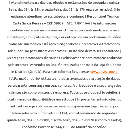
| Atendimento para dúvidas, elogios e reclamações de segunda a quinta-
feira, das 08h às 18h, e sexta-feira, das 08h às 17h (exceto feriados). Não
realizamos atendimento aos sábados e domingos | Responsável Técnica:
Carla Garcia Pereira – CRF 59939 | AFE: 7.86116-6 | As informações
contidas neste site não devem ser utilizadas para automedicação e não
substituem, em hipótese alguma, a orientação de um profissional de saúde.
Somente um médico está apto a diagnosticar e prescrever o tratamento
adequado. Ao persistirem os sintomas, um médico deverá ser consultado |
Os preços e promoções são válidos exclusivamente para compras realizadas
pela internet. As vendas on-line são realizadas por meio da Loja do Centro
de Distribuição (CD). Para mais informações, acesse:
www.anvisa.gov.br
| A Farma Conde S/A utiliza tecnologias avançadas de proteção de dados
para garantir segurança em suas compras. A privacidade e a segurança dos
clientes são compromissos da empresa. Todos os pedidos estão sujeitos à
confirmação de disponibilidade em estoque | Importante: antimicrobianos,
antibióticos e psicotrópicos são vendidos apenas em lojas físicas ou por
televendas pelo número 4000-1194, com atendimento de segunda a
quinta-feira, das 08h às 18h, e sexta-feira, das 08h às 17h (exceto feriados),
conforme Portaria nº 344/1999 do Ministério da Saúde.