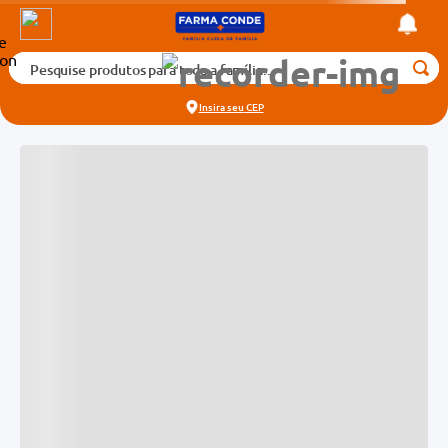
Descrição do Produto
Pesquise produtos para toda a família...
Termos mais buscados
Insira seu
CEP
1
º
medicamento
2
º
fralda
Informações Técnicas
3
º
tadalafila 5mg
4
º
rosuvastatina 20mg
5
º
dipirona
6
º
absorvente
7
º
vitamina d
8
º
tadalafila 20mg
Quem viu,
viu também:
9
º
protetor solar
10
º
teste gravidez
Avaliações