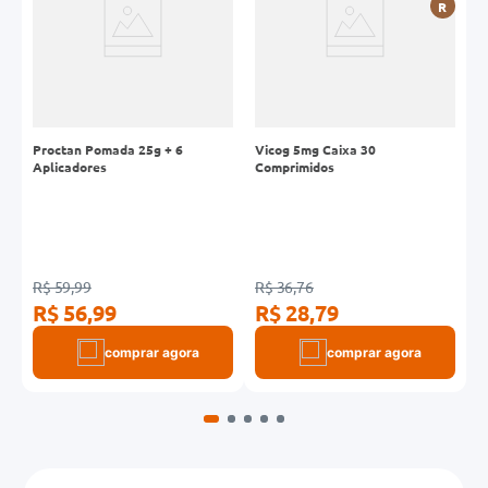
R
R
Proctan Pomada 25g + 6
Vicog 5mg Caixa 30
D
Aplicadores
Comprimidos
C
R$ 59,99
R$ 36,76
R
R$ 56,99
R$ 28,79
R
comprar agora
comprar agora