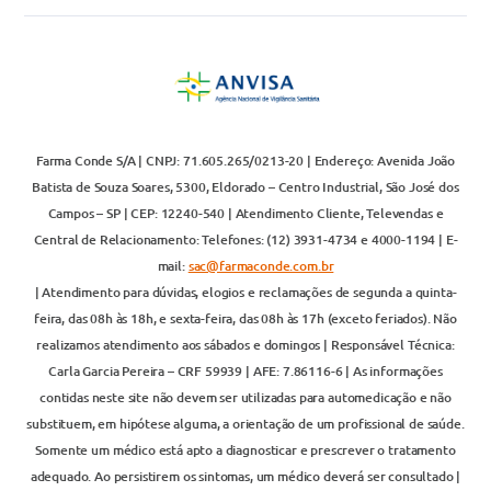
Farma Conde S/A | CNPJ: 71.605.265/0213-20 | Endereço: Avenida João
Batista de Souza Soares, 5300, Eldorado – Centro Industrial, São José dos
Campos – SP | CEP: 12240-540 | Atendimento Cliente, Televendas e
Central de Relacionamento: Telefones: (12) 3931-4734 e 4000-1194 | E-
mail:
sac@farmaconde.com.br
| Atendimento para dúvidas, elogios e reclamações de segunda a quinta-
feira, das 08h às 18h, e sexta-feira, das 08h às 17h (exceto feriados). Não
realizamos atendimento aos sábados e domingos | Responsável Técnica:
Carla Garcia Pereira – CRF 59939 | AFE: 7.86116-6 | As informações
contidas neste site não devem ser utilizadas para automedicação e não
substituem, em hipótese alguma, a orientação de um profissional de saúde.
Somente um médico está apto a diagnosticar e prescrever o tratamento
adequado. Ao persistirem os sintomas, um médico deverá ser consultado |