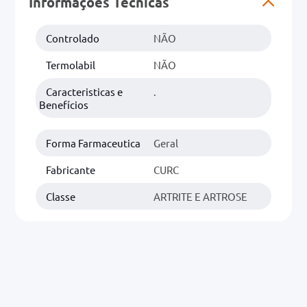
Informações Técnicas
0mg
Controlado
NÃO
r
Termolabil
NÃO
ez
Caracteristicas e
.
Benefícios
Forma Farmaceutica
Geral
Fabricante
CURC
Classe
ARTRITE E ARTROSE