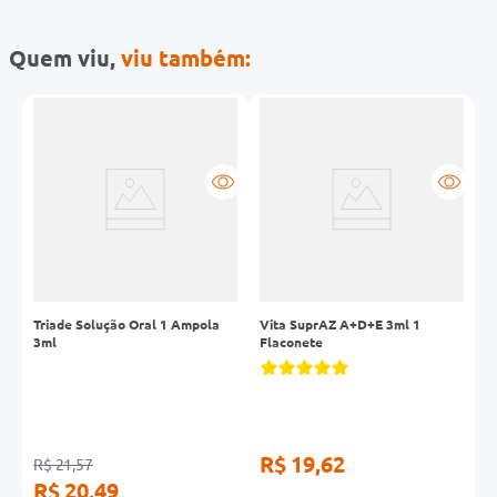
Quem viu,
viu também:
-
Triade Solução Oral 1 Ampola
Vita SuprAZ A+D+E 3ml 1
Z
3ml
Flaconete
C
R$ 19,62
R$ 21,57
R
R$ 20,49
R