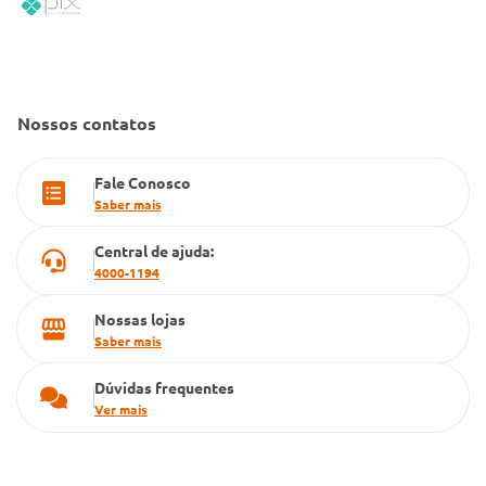
Convênio Conlife
Fale Conosco
Gestão de marcas
Dúvidas Frequentes
Farmacia popular
Nossos contatos
PBM
Fale Conosco
Cartão Grupo Conde
Saber mais
Televendas
Central de ajuda:
4000-1194
Nossas lojas
Saber mais
Dúvidas frequentes
Ver mais