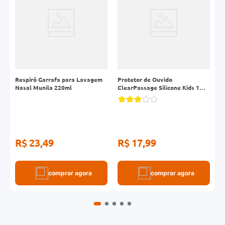
Respirô Garrafa para Lavagem
Protetor de Ouvido
D
Nasal Munila 220ml
ClearPassage Silicone Kids 1
M
Par
a
R$ 23,49
R$ 17,99
R
comprar agora
comprar agora