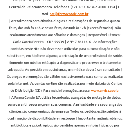
Central de Relacionamento: Telefones: (12) 3931-4734 e 4000-1194 | E-
mail:
sac@farmaconde.com.br
| Atendimento para dúvidas, elogios e reclamações de segunda a quinta-
feira, das 08h às 18h, e sexta-feira, das 08h às 17h (exceto feriados). Não
realizamos atendimento aos sábados e domingos | Responsável Técnica:
Carla Garcia Pereira – CRF 59939 | AFE: 7.86116-6 | As informações
contidas neste site não devem ser utilizadas para automedicação e não
substituem, em hipótese alguma, a orientação de um profissional de saúde.
Somente um médico está apto a diagnosticar e prescrever o tratamento
adequado. Ao persistirem os sintomas, um médico deverá ser consultado |
Os preços e promoções são válidos exclusivamente para compras realizadas
pela internet. As vendas on-line são realizadas por meio da Loja do Centro
de Distribuição (CD). Para mais informações, acesse:
www.anvisa.gov.br
| A Farma Conde S/A utiliza tecnologias avançadas de proteção de dados
para garantir segurança em suas compras. A privacidade e a segurança dos
clientes são compromissos da empresa. Todos os pedidos estão sujeitos à
confirmação de disponibilidade em estoque | Importante: antimicrobianos,
antibióticos e psicotrópicos são vendidos apenas em lojas físicas ou por