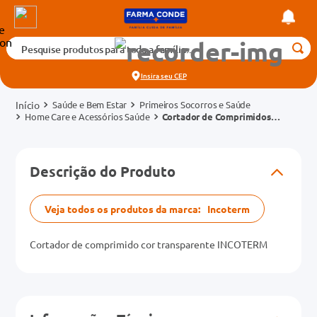
Pesquise produtos para toda a família...
Termos mais buscados
Insira seu
CEP
1
º
medicamento
Saúde e Bem Estar
Primeiros Socorros e Saúde
2
º
fralda
Home Care e Acessórios Saúde
Cortador de Comprimidos
Incoterm
3
º
tadalafila 5mg
cados
4
º
dipirona
Descrição do Produto
o
5
º
rosuvastatina 20mg
6
º
absorvente
Veja todos os produtos da marca:
Incoterm
mg
7
º
vitamina d
Cortador de comprimido cor transparente INCOTERM
8
º
tadalafila 20mg
na 20mg
9
º
protetor solar
10
º
teste gravidez