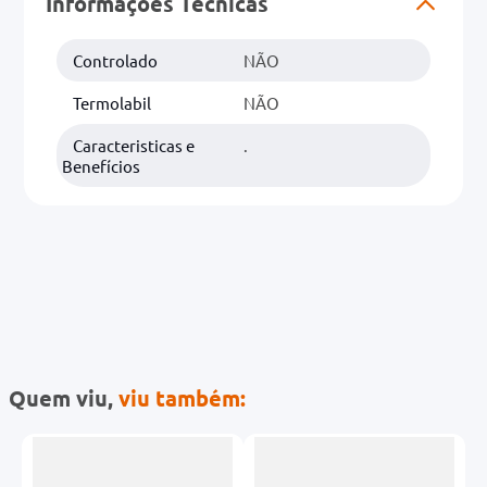
Informações Técnicas
0mg
Controlado
NÃO
r
Termolabil
NÃO
ez
Caracteristicas e
.
Benefícios
Quem viu,
viu também: