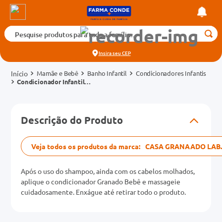
Pesquise produtos para toda a família...
Termos mais buscados
Insira seu
CEP
1
º
medicamento
Mamãe e Bebê
Banho Infantil
Condicionadores Infantis
2
º
fralda
Condicionador Infantil
Granado Bebê Glicerinado
3
º
tadalafila 5mg
Refil 250ml
cados
4
º
dipirona
Descrição do Produto
o
5
º
rosuvastatina 20mg
6
º
absorvente
Veja todos os produtos da marca:
CASA GRANAADO LAB.
mg
7
º
vitamina d
Após o uso do shampoo, ainda com os cabelos molhados,
8
º
tadalafila 20mg
aplique o condicionador Granado Bebê e massageie
na 20mg
cuidadosamente. Enxágue até retirar todo o produto.
9
º
protetor solar
10
º
teste gravidez