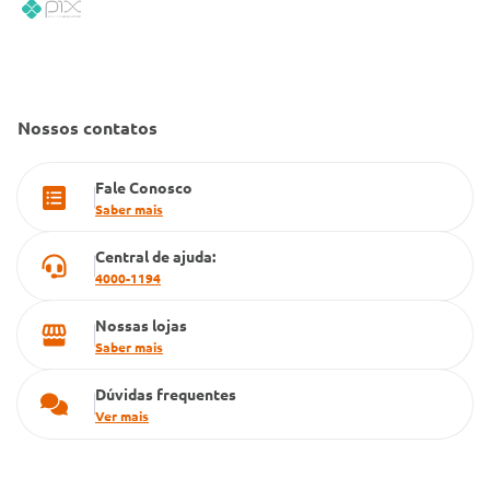
Código de Conduta
Convênio Conlife
Fale Conosco
Gestão de marcas
Dúvidas Frequentes
Farmacia popular
Nossos contatos
PBM
Fale Conosco
Cartão Grupo Conde
Saber mais
Televendas
Central de ajuda:
4000-1194
Nossas lojas
Saber mais
Dúvidas frequentes
Ver mais