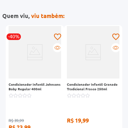
Quem viu,
viu também:
-40%
s
Condicionador Infantil Johnsons
Condicionador Infantil Granado
C
Baby Regular 400ml
Tradicional Frasco 250ml
P
T
R$ 19,99
R
R$ 39,99
R$ 23,99