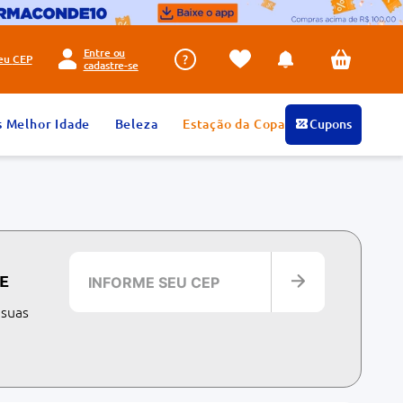
Entre ou
seu
CEP
cadastre-se
s Melhor Idade
Beleza
Estação da Copa
Cupons
E
 suas