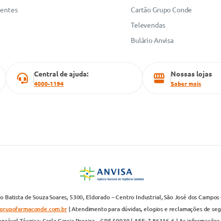
uentes
Cartão Grupo Conde
Televendas
Bulário Anvisa
Central de ajuda:
Nossas lojas
4000-1194
Saber mais
 Batista de Souza Soares, 5300, Eldorado – Centro Industrial, São José dos Campos 
grupofarmaconde.com.br
| Atendimento para dúvidas, elogios e reclamações de segun
nsável Técnica: Carla Garcia Pereira – CRF 59939 | AFE: 7.86116-6 | As informações 