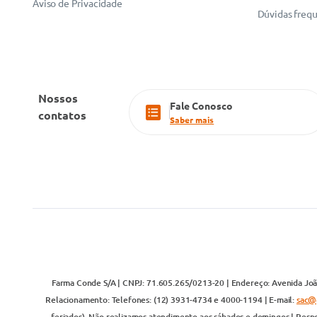
Aviso de Privacidade
Dúvidas freq
Nossos
Fale Conosco
contatos
Saber mais
Farma Conde S/A | CNPJ: 71.605.265/0213-20 | Endereço: Avenida João
Relacionamento: Telefones: (12) 3931-4734 e 4000-1194 | E-mail:
sac@
feriados). Não realizamos atendimento aos sábados e domingos | Respo