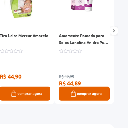
Tira Leite Mercur Amarelo
Amamente Pomada para
Abso
Seios Lanolina Anidra Pura
Amam
30g
Unid
R$ 44,90
R$ 
R$ 49,99
R$ 44,89
comprar agora
comprar agora