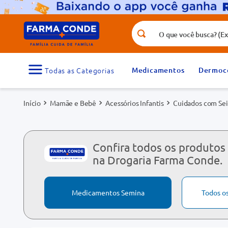
O que você busca? (Ex.: vitamina, fr
Termos mais buscados
1
º
medicamento
Medicamentos
Dermoc
3
º
tadalafila 5mg
Mamãe e Bebê
Acessórios Infantis
Cuidados com Sei
5
º
dipirona
7
º
vitamina d
9
º
protetor solar
Confira todos os produtos
na Drogaria Farma Conde.
Medicamentos Semina
Todos o