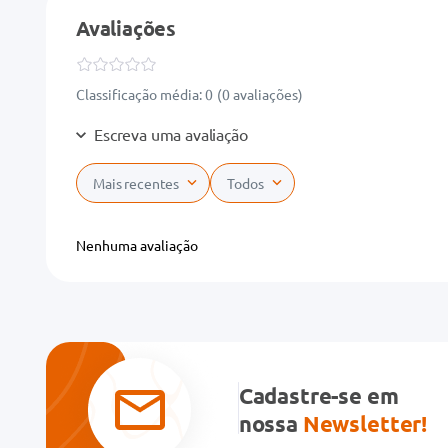
Avaliações
Classificação média: 0
(0 avaliações)
Escreva uma avaliação
Mais recentes
Todos
Adicionar avaliação
Nenhuma avaliação
Título
Avalie o produto de 1 a 5 estrelas
★
★
★
★
★
Cadastre-se em
Seu nome
nossa
Newsletter!