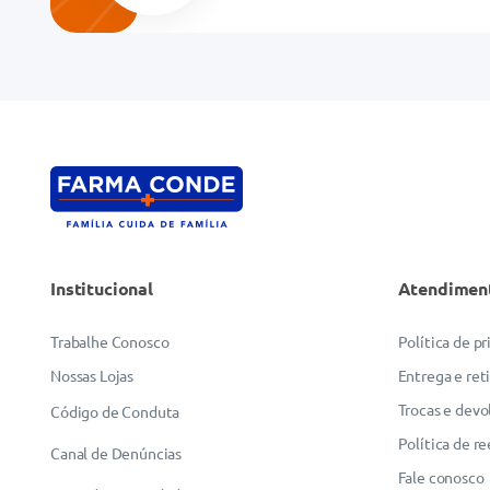
Endereço de email
Escreva uma avaliação
Institucional
Atendimen
ENVIAR AVALIAÇÃO
Trabalhe Conosco
Política de p
Nossas Lojas
Entrega e ret
Trocas e devo
Código de Conduta
Política de r
Canal de Denúncias
Fale conosco