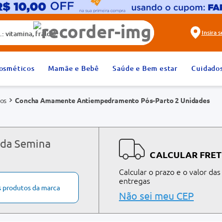
alda)
Insira 
2
º
fralda
osméticos
Mamãe e Bebê
Saúde e Bem estar
Cuidado
4
º
rosuvastatina 20mg
os
Concha Amamente Antiempedramento Pós-Parto 2 Unidades
6
º
absorvente
8
º
tadalafila 20mg
10
º
teste gravidez
 da Semina
CALCULAR FRET
Calcular o prazo e o valor das
entregas
s produtos da marca
Não sei meu CEP