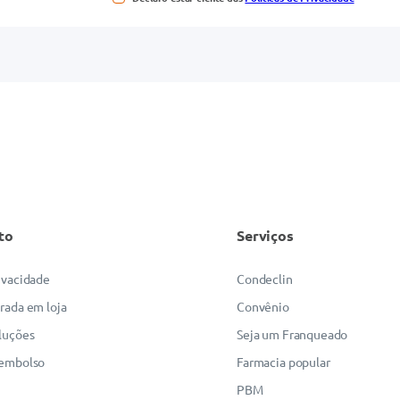
to
Serviços
rivacidade
Condeclin
irada em loja
Convênio
luções
Seja um Franqueado
eembolso
Farmacia popular
PBM