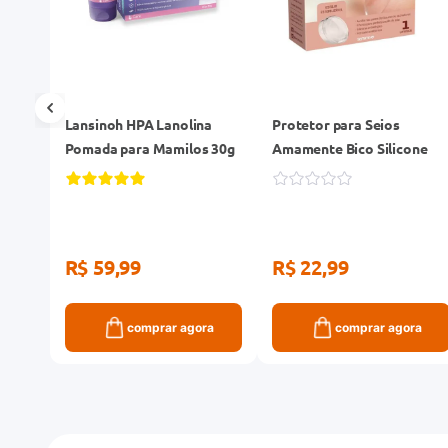
a
Lansinoh HPA Lanolina
Protetor para Seios
Pura
Pomada para Mamilos 30g
Amamente Bico Silicone
R$ 59,99
R$ 22,99
ra
comprar agora
comprar agora