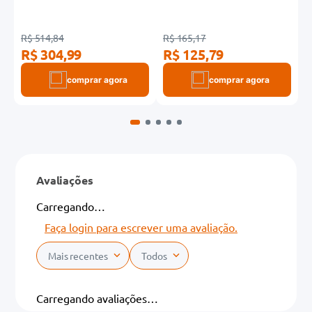
R$ 514,84
R$ 165,17
R
R$ 304,99
R$ 125,79
R
comprar agora
comprar agora
Avaliações
Carregando…
Faça login para escrever uma avaliação.
Mais recentes
Todos
Carregando avaliações…