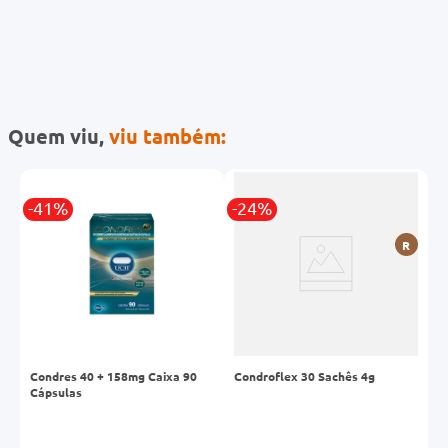
Quem viu,
viu também:
-41%
-24%
-
R
Condres 40 + 158mg Caixa 90
Condroflex 30 Sachês 4g
C
Cápsulas