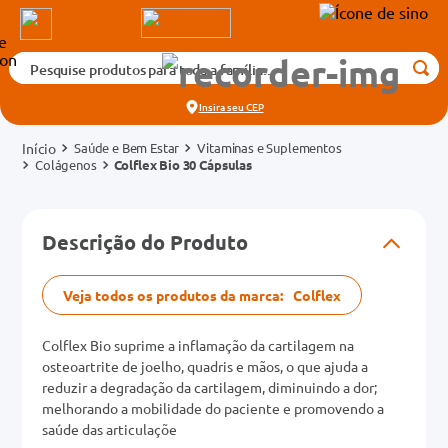
Pesquise produtos para toda a família...
Termos mais buscados
Insira seu
CEP
1
º
medicamento
Saúde e Bem Estar
Vitaminas e Suplementos
2
º
fralda
Colágenos
Colflex Bio 30 Cápsulas
3
º
tadalafila 5mg
cados
4
º
rosuvastatina 20mg
Descrição do Produto
o
5
º
dipirona
6
º
absorvente
Veja todos os produtos da marca:
Colflex
mg
7
º
vitamina d
Colflex Bio suprime a inflamação da cartilagem na
na 20mg
8
º
tadalafila 20mg
osteoartrite de joelho, quadris e mãos, o que ajuda a
reduzir a degradação da cartilagem, diminuindo a dor;
9
º
protetor solar
melhorando a mobilidade do paciente e promovendo a
saúde das articulaçõe
10
º
teste gravidez