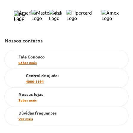
Bulário Anvisa
Trocas e Devoluções
Trabalhe Conosco
Condeclin
Política de Reembolso
Código de Conduta
Convênio Conlife
Fale Conosco
Gestão de marcas
Nossos contatos
Dúvidas Frequentes
Farmacia popular
Fale Conosco
PBM
Saber mais
Cartão Grupo Conde
Central de ajuda:
4000-1194
Televendas
Nossas lojas
Saber mais
Dúvidas frequentes
Ver mais