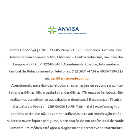
Farma Conde S/A | CNPJ: 71.605.265/0213-20 | Endereço: Avenida João
Batista de Souza Soares, 5300, Eldorado – Centro Industrial, São José dos
Campos – SP | CEP: 12240-540 | Atendimento Cliente, Televendas e
Central de Relacionamento: Telefones: (12) 3931-4734 e 4000-1194 | E-
mail:
sac@farmaconde.com.br
| Atendimento para dúvidas, elogios e reclamações de segunda a quinta-
feira, das 08h às 18h, e sexta-feira, das 08h às 17h (exceto feriados). Não
realizamos atendimento aos sábados e domingos | Responsável Técnica:
Carla Garcia Pereira – CRF 59939 | AFE: 7.86116-6 | As informações
contidas neste site não devem ser utilizadas para automedicação e não
substituem, em hipótese alguma, a orientação de um profissional de saúde.
Somente um médico está apto a diagnosticar e prescrever o tratamento