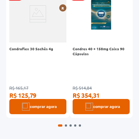
R
Condroflex 30 Sachês 4g
Condres 40 + 158mg Caixa 90
C
Cápsulas
9
R$ 165,17
R$ 514,84
R
R$ 125,79
R$ 354,31
R
comprar agora
comprar agora