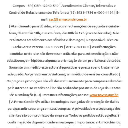
Campos – SP | CEP: 12240-540 | Atendimento Cliente, Televendas e
Central de Relacionamento: Telefones: (12) 3931-4734 e 4000-1194 | E-
mail:
sac@farmaconde.com.br
| Atendimento para dúvidas, elogios e reclamações de segunda a quinta-
feira, das 08h às 18h, e sexta-feira, das 08h às 17h (exceto feriados). Não
realizamos atendimento aos sábados e domingos | Responsável Técnica:
Carla Garcia Pereira – CRF 59939 | AFE: 7.86116-6 | As informações
contidas neste site não devem ser utilizadas para automedicação e não
substituem, em hipótese alguma, a orientação de um profissional de saúde.
Somente um médico está apto a diagnosticar e prescrever o tratamento
adequado. Ao persistirem os sintomas, um médico deverá ser consultado |
Os preços e promoções são válidos exclusivamente para compras realizadas
pela internet. As vendas on-line são realizadas por meio da Loja do Centro
de Distribuição (CD). Para mais informações, acesse:
www.anvisa.gov.br
| A Farma Conde S/A utiliza tecnologias avançadas de proteção de dados
para garantir segurança em suas compras. A privacidade e a segurança dos
clientes são compromissos da empresa. Todos os pedidos estão sujeitos à
confirmação de disponibilidade em estoque | Importante: antimicrobianos,