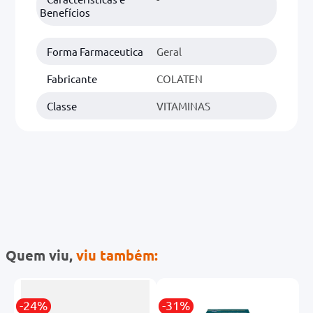
Benefícios
Forma Farmaceutica
Geral
Fabricante
COLATEN
Classe
VITAMINAS
Quem viu,
viu também:
-24%
-31%
-