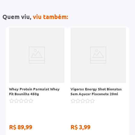
Quem viu,
viu também:
Whey Protein Parmalat Whey
Vigorax Energy Shot Bionatus
B
Fit Baunilha 450g
Sem Açucar Flaconete 20ml
A
4
R$ 89,99
R$ 3,99
R