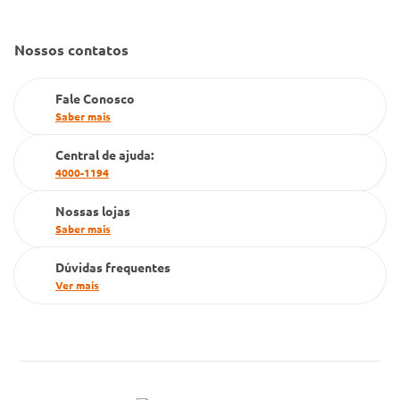
Convênio Conlife
Fale Conosco
Gestão de marcas
Nossos contatos
Dúvidas Frequentes
Farmacia popular
Fale Conosco
PBM
Saber mais
Cartão Grupo Conde
Central de ajuda:
4000-1194
Televendas
Nossas lojas
Saber mais
Dúvidas frequentes
Ver mais