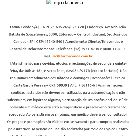
Farma Conde S/A | CNPJ: 71.605.265/0213-20 | Endereço: Avenida João
Batista de Souza Soares, 5300, Eldorado – Centro Industrial, São José dos
Campos – SP | CEP: 12240-540 | Atendimento Cliente, Televendas e
Central de Relacionamento: Telefones: (12) 3931-4734 e 4000-1194 | E-
mail:
sac@farmaconde.com.br
| Atendimento para dúvidas, elogios e reclamações de segunda a quinta-
feira, das 08h às 18h, e sexta-feira, das 08h às 17h (exceto feriados). Não
realizamos atendimento aos sábados e domingos | Responsável Técnica:
Carla Garcia Pereira – CRF 59939 | AFE: 7.86116-6 | As informações
contidas neste site não devem ser utilizadas para automedicação e não
substituem, em hipótese alguma, a orientação de um profissional de saúde.
Somente um médico está apto a diagnosticar e prescrever o tratamento
adequado. Ao persistirem os sintomas, um médico deverá ser consultado |
Os preços e promoções são válidos exclusivamente para compras realizadas
pela internet. As vendas on-line são realizadas por meio da Loja do Centro