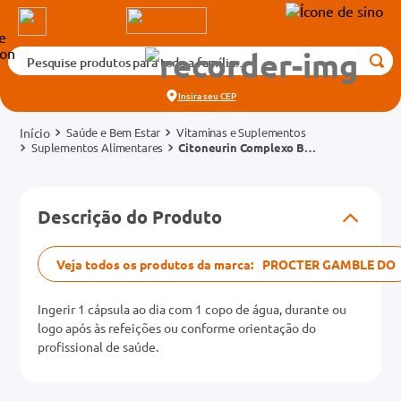
Pesquise produtos para toda a família...
Termos mais buscados
Insira seu
CEP
1
º
medicamento
Saúde e Bem Estar
Vitaminas e Suplementos
2
º
fralda
Suplementos Alimentares
Citoneurin Complexo B
Caixa 60 Cápsulas
3
º
tadalafila 5mg
cados
4
º
rosuvastatina 20mg
Descrição do Produto
o
5
º
dipirona
6
º
absorvente
Veja todos os produtos da marca:
PROCTER GAMBLE DO
mg
7
º
vitamina d
Ingerir 1 cápsula ao dia com 1 copo de água, durante ou
na 20mg
8
º
tadalafila 20mg
logo após às refeições ou conforme orientação do
profissional de saúde.
9
º
protetor solar
10
º
teste gravidez