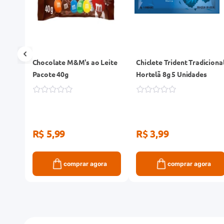
tas
Chocolate M&M's ao Leite
Chiclete Trident Tradiciona
Pacote 40g
Hortelã 8g 5 Unidades
R$ 5,99
R$ 3,99
ra
comprar agora
comprar agora