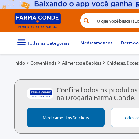
O que você busca? (Ex.: vitamina, fr
Termos mais buscados
1
º
medicamento
Medicamentos
Dermoc
3
º
tadalafila 5mg
Conveniência
Alimentos e Bebidas
Chicletes, Doces
5
º
dipirona
7
º
vitamina d
9
º
protetor solar
Confira todos os produtos 
na Drogaria Farma Conde.
Medicamentos Snickers
Todos o