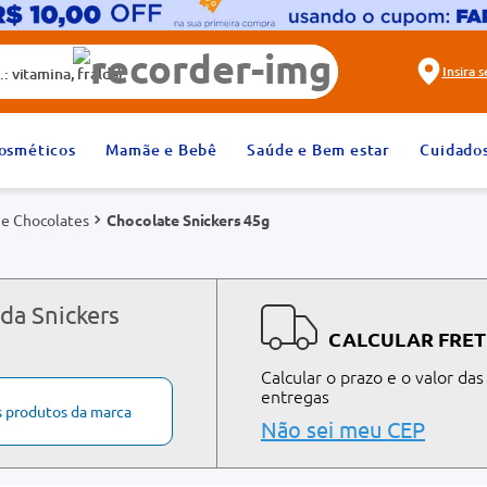
alda)
Insira 
2
º
fralda
osméticos
Mamãe e Bebê
Saúde e Bem estar
Cuidado
4
º
rosuvastatina 20mg
 e Chocolates
Chocolate Snickers 45g
6
º
absorvente
8
º
tadalafila 20mg
10
º
teste gravidez
da Snickers
CALCULAR FRET
Calcular o prazo e o valor das
entregas
s produtos da marca
Não sei meu CEP