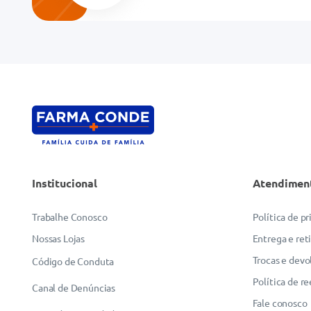
Endereço de email
Escreva uma avaliação
Institucional
Atendimen
ENVIAR AVALIAÇÃO
Trabalhe Conosco
Política de p
Nossas Lojas
Entrega e ret
Trocas e devo
Código de Conduta
Política de r
Canal de Denúncias
Fale conosco