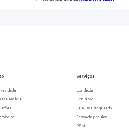
to
Serviços
rivacidade
Condeclin
irada em loja
Convênio
luções
Seja um Franqueado
eembolso
Farmacia popular
PBM