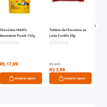
Chocolate M&M's
Tablete de Chocolate ao
Doces
Amendoim Pouch 132g
Leite Conlife 20g
23g
R$ 17,99
R$ 
R$ 6,54
R$ 3,99
comprar agora
comprar agora