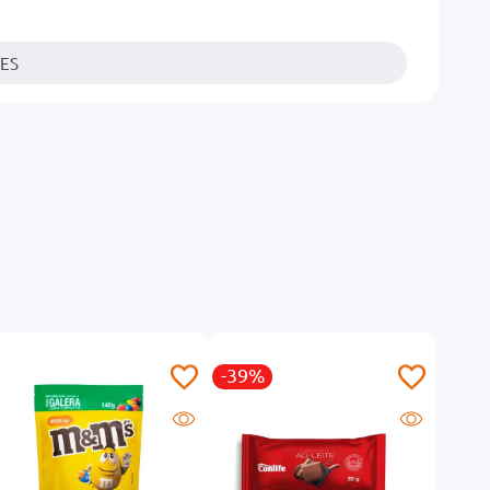
TES
-39%