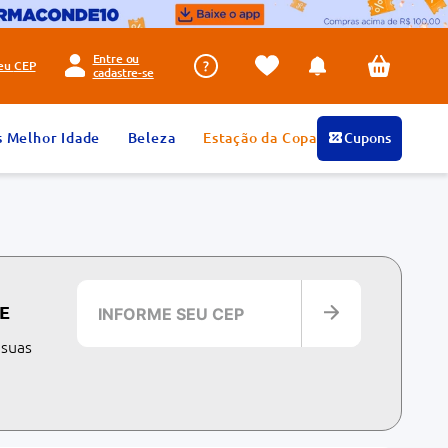
Entre ou
seu
CEP
cadastre-se
s Melhor Idade
Beleza
Estação da Copa
Cupons
E
 suas