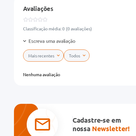
Avaliações
Classificação média: 0
(0 avaliações)
Escreva uma avaliação
Mais recentes
Todos
Adicionar avaliação
Nenhuma avaliação
Título
Avalie o produto de 1 a 5 estrelas
★
★
★
★
★
Cadastre-se em
Seu nome
nossa
Newsletter!