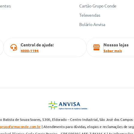
uentes
Cartão Grupo Conde
Televendas
Bulário Anvisa
Central de ajuda:
Nossas lojas
4000-1194
Saber mais
 Batista de Souza Soares, 5300, Eldorado – Centro Industrial, São José dos Campos 
grupofarmaconde.com.br
| Atendimento para dúvidas, elogios e reclamações de segun
nsável Técnica: Carla Garcia Pereira – CRF 59939 | AFE: 7.86116-6 | As informações 