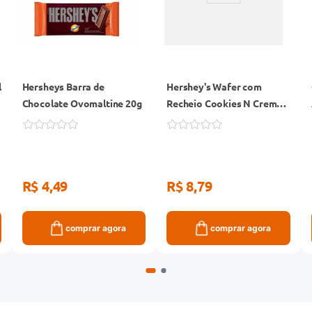
l
Hersheys Barra de
Hershey's Wafer com
Chocolate Ovomaltine 20g
Recheio Cookies N Creme
102g
R$ 4,49
R$ 8,79
comprar agora
comprar agora