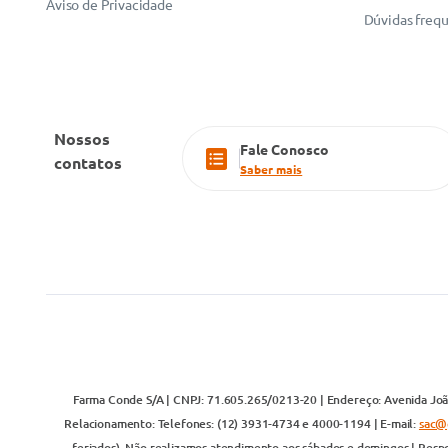
Aviso de Privacidade
Dúvidas freq
Nossos
Fale Conosco
contatos
Saber mais
Farma Conde S/A | CNPJ: 71.605.265/0213-20 | Endereço: Avenida João
Relacionamento: Telefones: (12) 3931-4734 e 4000-1194 | E-mail:
sac@
feriados). Não realizamos atendimento aos sábados e domingos | Respo