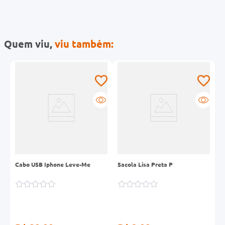
Quem viu,
viu também:
Cabo USB Iphone Leve-Me
Sacola Lisa Preta P
U
C
U