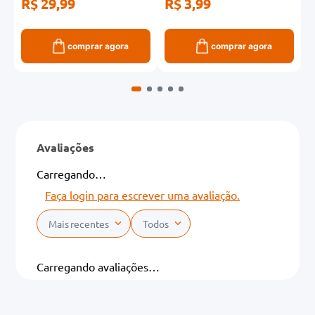
R$ 29,99
R$ 3,99
R
comprar agora
comprar agora
Avaliações
Carregando…
Faça login para escrever uma avaliação.
Mais recentes
Todos
Carregando avaliações…