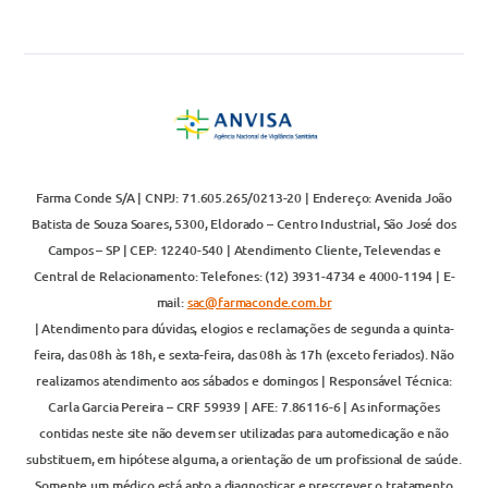
Farma Conde S/A | CNPJ: 71.605.265/0213-20 | Endereço: Avenida João
Batista de Souza Soares, 5300, Eldorado – Centro Industrial, São José dos
Campos – SP | CEP: 12240-540 | Atendimento Cliente, Televendas e
Central de Relacionamento: Telefones: (12) 3931-4734 e 4000-1194 | E-
mail:
sac@farmaconde.com.br
| Atendimento para dúvidas, elogios e reclamações de segunda a quinta-
feira, das 08h às 18h, e sexta-feira, das 08h às 17h (exceto feriados). Não
realizamos atendimento aos sábados e domingos | Responsável Técnica:
Carla Garcia Pereira – CRF 59939 | AFE: 7.86116-6 | As informações
contidas neste site não devem ser utilizadas para automedicação e não
substituem, em hipótese alguma, a orientação de um profissional de saúde.
Somente um médico está apto a diagnosticar e prescrever o tratamento