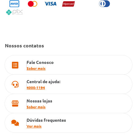
Condeclin
Política de Reembolso
Código de Conduta
Convênio Conlife
Fale Conosco
Gestão de marcas
Dúvidas Frequentes
Farmacia popular
Nossos contatos
PBM
Fale Conosco
Cartão Grupo Conde
Saber mais
Televendas
Central de ajuda:
4000-1194
Nossas lojas
Saber mais
Dúvidas frequentes
Ver mais