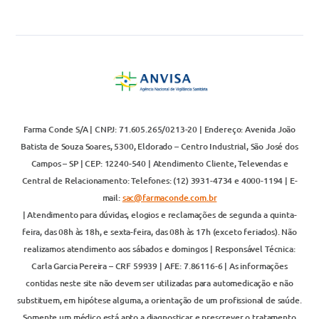
Farma Conde S/A | CNPJ: 71.605.265/0213-20 | Endereço: Avenida João
Batista de Souza Soares, 5300, Eldorado – Centro Industrial, São José dos
Campos – SP | CEP: 12240-540 | Atendimento Cliente, Televendas e
Central de Relacionamento: Telefones: (12) 3931-4734 e 4000-1194 | E-
mail:
sac@farmaconde.com.br
| Atendimento para dúvidas, elogios e reclamações de segunda a quinta-
feira, das 08h às 18h, e sexta-feira, das 08h às 17h (exceto feriados). Não
realizamos atendimento aos sábados e domingos | Responsável Técnica:
Carla Garcia Pereira – CRF 59939 | AFE: 7.86116-6 | As informações
contidas neste site não devem ser utilizadas para automedicação e não
substituem, em hipótese alguma, a orientação de um profissional de saúde.
Somente um médico está apto a diagnosticar e prescrever o tratamento