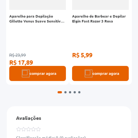
l
Aparelho para Depilação
Aparelho de Barbear e Depilar
C
g
Gillette Venus Suave Sensitive 2
Elgin Fast Razor 3 Rosa
P
Unidades
R$ 5,99
R
R$ 23,99
R$ 17,89
comprar agora
comprar agora
Avaliações
Classificação média: 0
(0 avaliações)