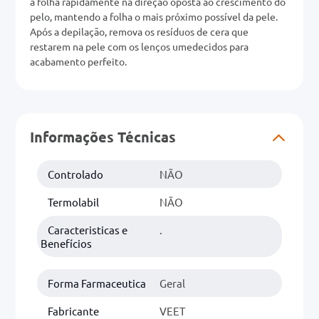
a folha rapidamente na direção oposta ao crescimento do
pelo, mantendo a folha o mais próximo possível da pele.
0mg
Após a depilação, remova os resíduos de cera que
restarem na pele com os lenços umedecidos para
r
acabamento perfeito.
ez
Informações Técnicas
Controlado
NÃO
Termolabil
NÃO
Caracteristicas e
.
Benefícios
Forma Farmaceutica
Geral
Fabricante
VEET