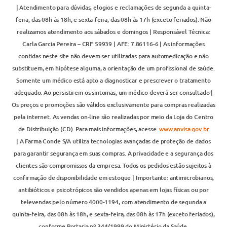
| Atendimento para dúvidas, elogios e reclamações de segunda a quinta-
feira, das 08h às 18h, e sexta-feira, das 08h às 17h (exceto feriados). Não
realizamos atendimento aos sábados e domingos | Responsável Técnica:
Carla Garcia Pereira – CRF 59939 | AFE: 7.86116-6 | As informações
contidas neste site não devem ser utilizadas para automedicação e não
substituem, em hipótese alguma, a orientação de um profissional de saúde.
Somente um médico está apto a diagnosticar e prescrever o tratamento
adequado. Ao persistirem os sintomas, um médico deverá ser consultado |
Os preços e promoções são válidos exclusivamente para compras realizadas
pela internet. As vendas on-line são realizadas por meio da Loja do Centro
de Distribuição (CD). Para mais informações, acesse:
www.anvisa.gov.br
| A Farma Conde S/A utiliza tecnologias avançadas de proteção de dados
para garantir segurança em suas compras. A privacidade e a segurança dos
clientes são compromissos da empresa. Todos os pedidos estão sujeitos à
confirmação de disponibilidade em estoque | Importante: antimicrobianos,
antibióticos e psicotrópicos são vendidos apenas em lojas físicas ou por
televendas pelo número 4000-1194, com atendimento de segunda a
quinta-feira, das 08h às 18h, e sexta-feira, das 08h às 17h (exceto feriados),
conforme Portaria nº 344/1999 do Ministério da Saúde.