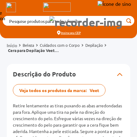
Pesquise produtos para toda a família...
Termos mais buscados
Insira seu
CEP
1
º
medicamento
Beleza
Cuidados com o Corpo
Depilação
2
º
fralda
Cera para Depilação Veet
Corpo Pele Delicada 12
3
º
tadalafila 5mg
folhas
cados
4
º
dipirona
Descrição do Produto
o
5
º
rosuvastatina 20mg
6
º
absorvente
Veja todos os produtos da marca:
Veet
mg
7
º
vitamina d
Retire lentamente as tiras puxando as abas arredondadas
8
º
tadalafila 20mg
para fora. Aplique uma tira na pele na direção do
na 20mg
crescimento do pelo. Esfregue várias vezes na direção de
9
º
protetor solar
crescimento do pelo para garantir que a cera fique bem
aderida. Mantenha a pele esticada. Segure a ponta e puxe
10
º
teste gravidez