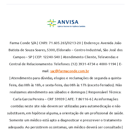
Farma Conde S/A | CNPJ: 71.605.265/0213-20 | Endereço: Avenida João
Batista de Souza Soares, 5300, Eldorado – Centro Industrial, São José dos
Campos – SP | CEP: 12240-540 | Atendimento Cliente, Televendas e
Central de Relacionamento: Telefones: (12) 3931-4734 e 4000-1194 | E-
mail:
sac@farmaconde.com.br
| Atendimento para dúvidas, elogios e reclamações de segunda a quinta-
feira, das 08h às 18h, e sexta-feira, das 08h às 17h (exceto feriados). Não
realizamos atendimento aos sábados e domingos | Responsável Técnica:
Carla Garcia Pereira – CRF 59939 | AFE: 7.86116-6 | As informações
contidas neste site não devem ser utilizadas para automedicação e não
substituem, em hipótese alguma, a orientação de um profissional de saúde.
Somente um médico está apto a diagnosticar e prescrever o tratamento
adequado. Ao persistirem os sintomas, um médico deverá ser consultado |