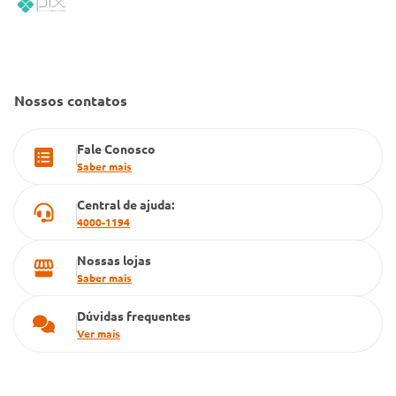
Convênio Conlife
Fale Conosco
Gestão de marcas
Dúvidas Frequentes
Farmacia popular
Nossos contatos
PBM
Fale Conosco
Cartão Grupo Conde
Saber mais
Televendas
Central de ajuda:
4000-1194
Nossas lojas
Saber mais
Dúvidas frequentes
Ver mais