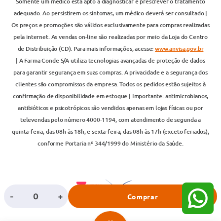
Somente um médico está apto a diagnosticar e prescrever o tratamento
adequado. Ao persistirem os sintomas, um médico deverá ser consultado |
Os preços e promoções são válidos exclusivamente para compras realizadas
pela internet. As vendas on-line são realizadas por meio da Loja do Centro
de Distribuição (CD). Para mais informações, acesse:
www.anvisa.gov.br
| A Farma Conde S/A utiliza tecnologias avançadas de proteção de dados
para garantir segurança em suas compras. A privacidade e a segurança dos
clientes são compromissos da empresa. Todos os pedidos estão sujeitos à
confirmação de disponibilidade em estoque | Importante: antimicrobianos,
antibióticos e psicotrópicos são vendidos apenas em lojas físicas ou por
televendas pelo número 4000-1194, com atendimento de segunda a
quinta-feira, das 08h às 18h, e sexta-feira, das 08h às 17h (exceto feriados),
conforme Portaria nº 344/1999 do Ministério da Saúde.
-
+
Comprar