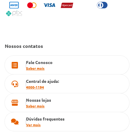
Condeclin
Política de Reembolso
Código de Conduta
Convênio Conlife
Fale Conosco
Gestão de marcas
Dúvidas Frequentes
Farmacia popular
Nossos contatos
PBM
Fale Conosco
Cartão Grupo Conde
Saber mais
Televendas
Central de ajuda:
4000-1194
Nossas lojas
Saber mais
Dúvidas frequentes
Ver mais