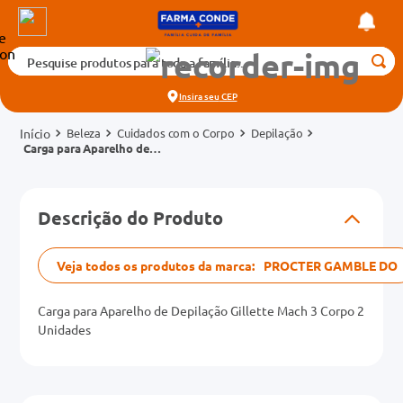
Pesquise produtos para toda a família...
Termos mais buscados
Insira seu
CEP
1
º
medicamento
Beleza
Cuidados com o Corpo
Depilação
2
º
fralda
Carga para Aparelho de
Depilação Gillette Mach 3
3
º
tadalafila 5mg
Corpo 2 Unidades
cados
4
º
rosuvastatina 20mg
Descrição do Produto
o
5
º
dipirona
6
º
absorvente
Veja todos os produtos da marca:
PROCTER GAMBLE DO
mg
7
º
vitamina d
Carga para Aparelho de Depilação Gillette Mach 3 Corpo 2
na 20mg
8
º
tadalafila 20mg
Unidades
9
º
protetor solar
10
º
teste gravidez