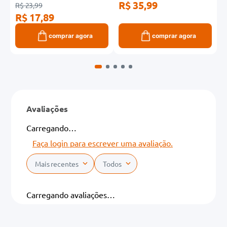
R$ 35,99
R
R$ 23,99
R$ 17,89
comprar agora
comprar agora
Avaliações
Carregando…
Faça login para escrever uma avaliação.
Mais recentes
Todos
Carregando avaliações…