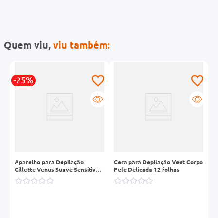
Quem viu,
viu também:
-25%
l
Aparelho para Depilação
Cera para Depilação Veet Corpo
C
g
Gillette Venus Suave Sensitive 2
Pele Delicada 12 folhas
P
Unidades