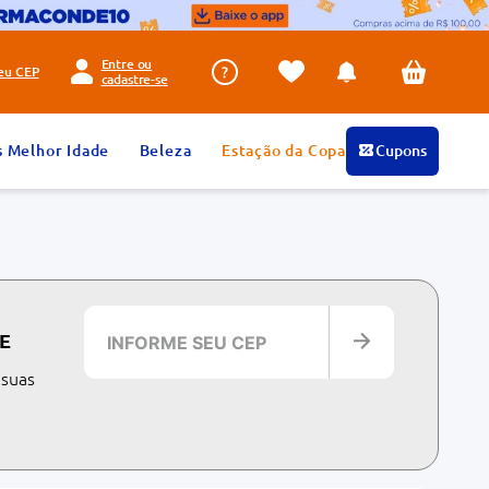
Entre ou
seu
CEP
cadastre-se
s Melhor Idade
Beleza
Estação da Copa
Cupons
E
 suas