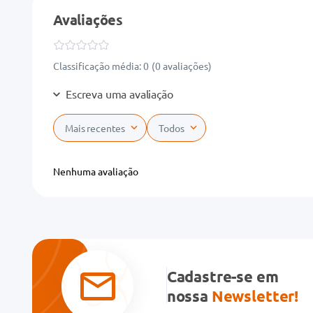
Avaliações
Classificação média: 0
(0 avaliações)
Escreva uma avaliação
Mais recentes
Todos
Adicionar avaliação
Nenhuma avaliação
Título
Avalie o produto de 1 a 5 estrelas
★
★
★
★
★
Cadastre-se em
Seu nome
nossa
Newsletter!