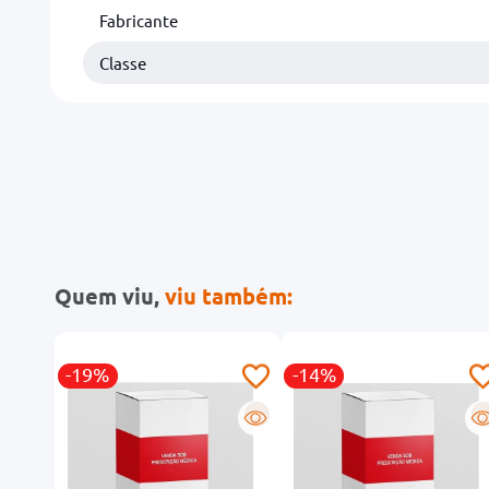
Fabricante
Classe
Quem viu,
viu também:
-19%
-14%
R
R