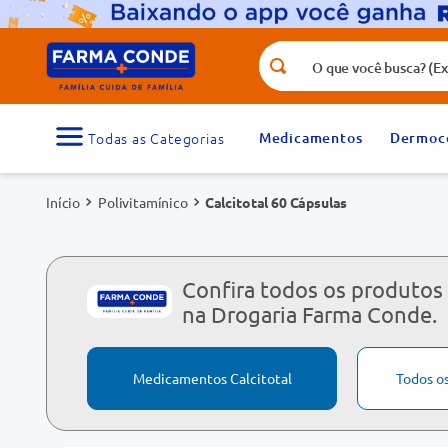
O que você busca? (Ex.: vitamina, fr
Termos mais buscados
1
º
medicamento
Medicamentos
Dermoc
3
º
tadalafila 5mg
Polivitamínico
Calcitotal 60 Cápsulas
5
º
dipirona
7
º
vitamina d
9
º
protetor solar
Confira todos os produtos 
na Drogaria Farma Conde.
Medicamentos Calcitotal
Todos o