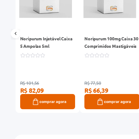
bor
Noripurum Injetável Caixa
Noripurum 100mg Caixa 30
os
5 Ampolas 5ml
Comprimidos Mastigáveis
R$ 101,56
R$ 77,50
R$ 82,09
R$ 66,39
ra
comprar agora
comprar agora