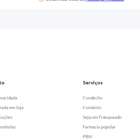
to
Serviços
rivacidade
Condeclin
irada em loja
Convênio
luções
Seja um Franqueado
eembolso
Farmacia popular
PBM