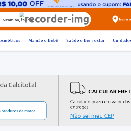
alda)
Insira 
2
º
fralda
osméticos
Mamãe e Bebê
Saúde e Bem estar
Cuidado
4
º
rosuvastatina 20mg
6
º
absorvente
8
º
tadalafila 20mg
10
º
teste gravidez
da Calcitotal
CALCULAR FRET
Calcular o prazo e o valor das
entregas
s produtos da marca
Não sei meu CEP