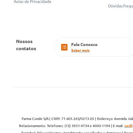
Aviso de Privacidade
Dúvidas freq
Nossos
Fale Conosco
contatos
Saber mais
Farma Conde S/A | CNPJ: 71.605.265/0213-20 | Endereço: Avenida João
Relacionamento: Telefones: (12) 3931-4734 e 4000-1194 | E-mail:
sac@
feriados). Não realizamos atendimento aos sábados e domingos | Respo