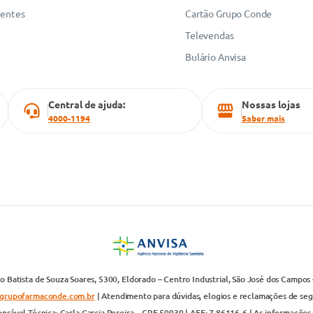
uentes
Cartão Grupo Conde
Televendas
Bulário Anvisa
Central de ajuda:
Nossas lojas
4000-1194
Saber mais
 Batista de Souza Soares, 5300, Eldorado – Centro Industrial, São José dos Campos 
grupofarmaconde.com.br
| Atendimento para dúvidas, elogios e reclamações de segun
nsável Técnica: Carla Garcia Pereira – CRF 59939 | AFE: 7.86116-6 | As informações 