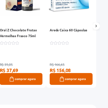
Oral Z Chocolate Frutas
Areds Caixa 60 Cápsulas
Supl
Vermelhas Frasco 75ml
Targi
Mulhe
R$ 39,05
R$ 166,65
R$ 20
R$ 37,69
R$ 156,08
R$ 
comprar agora
comprar agora