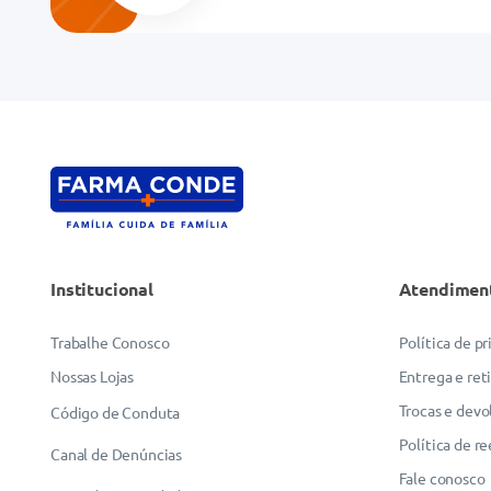
Endereço de email
Escreva uma avaliação
Institucional
Atendimen
ENVIAR AVALIAÇÃO
Trabalhe Conosco
Política de p
Nossas Lojas
Entrega e ret
Trocas e devo
Código de Conduta
Política de r
Canal de Denúncias
Fale conosco