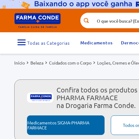
O que você busca? (Ex.: vitamina, fr
Termos mais buscados
1
º
medicamento
Medicamentos
Dermoc
3
º
tadalafila 5mg
Beleza
Cuidados com o Corpo
Loções, Cremes e Óle
5
º
rosuvastatina 20mg
7
º
vitamina d
9
º
protetor solar
Confira todos os produtos
PHARMA FARMACE
na Drogaria Farma Conde.
Medicamentos SIGMA-PHARMA
Todos o
FARMACE