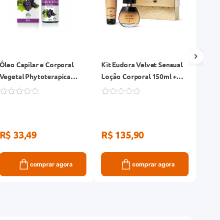
Óleo Capilar e Corporal
Kit Eudora Velvet Sensual
Hidra
Vegetal Phytoterapica
Loção Corporal 150ml +
Hidr
Semente de Uva 50ml
Desodorante Colônia
Pele
100ml
R$ 33,49
R$ 135,90
R$ 
comprar agora
comprar agora