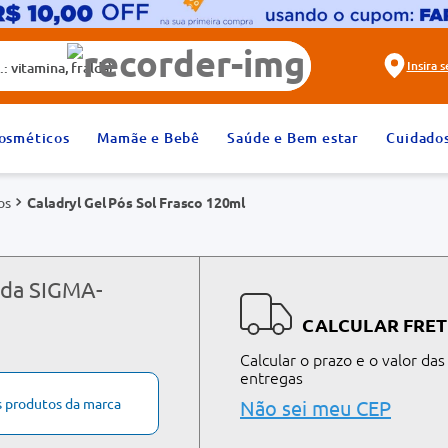
alda)
Insira 
2
º
fralda
osméticos
Mamãe e Bebê
Saúde e Bem estar
Cuidado
4
º
dipirona
os
Caladryl Gel Pós Sol Frasco 120ml
6
º
absorvente
8
º
tadalafila 20mg
10
º
teste gravidez
 da SIGMA-
CALCULAR FRET
Calcular o prazo e o valor das
entregas
s produtos da marca
Não sei meu CEP