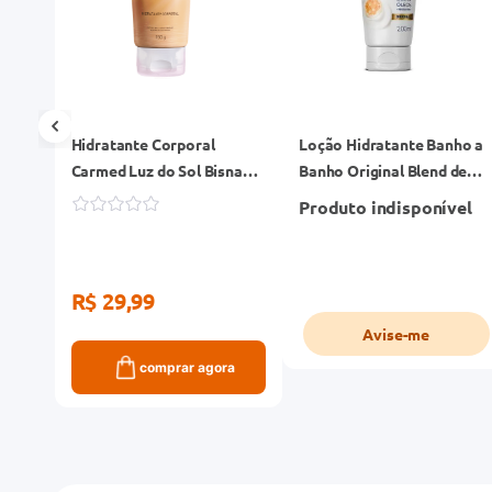
Hidratante Corporal
Loção Hidratante Banho a
ara o
Carmed Luz do Sol Bisnaga
Banho Original Blend de
a o
150g
Óleos+Pentavitin 200ml
Produto indisponível
R$ 29,99
Avise-me
ra
comprar agora