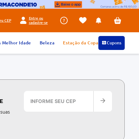
Entre ou
seu
CEP
cadastre-se
s Melhor Idade
Beleza
Estação da Copa
Cupons
E
 suas