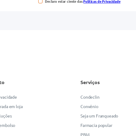
Declaro estar ciente das
Políticas de Privacidade
to
Serviços
rivacidade
Condeclin
irada em loja
Convênio
luções
Seja um Franqueado
eembolso
Farmacia popular
PBM