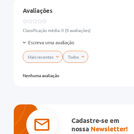
Avaliações
Classificação média: 0
(0 avaliações)
Escreva uma avaliação
Mais recentes
Todos
Adicionar avaliação
Nenhuma avaliação
Título
Avalie o produto de 1 a 5 estrelas
★
★
★
★
★
Cadastre-se em
Seu nome
nossa
Newsletter!