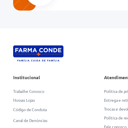
Endereço de email
Escreva uma avaliação
Institucional
Atendimen
ENVIAR AVALIAÇÃO
Trabalhe Conosco
Política de p
Nossas Lojas
Entrega e ret
Trocas e devo
Código de Conduta
Política de r
Canal de Denúncias
Fale conosco