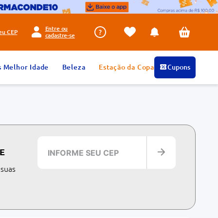
Entre ou
seu
CEP
cadastre-se
s Melhor Idade
Beleza
Estação da Copa
Cupons
E
 suas