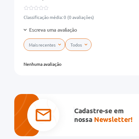
Classificação média: 0
(0 avaliações)
Escreva uma avaliação
Mais recentes
Todos
Adicionar avaliação
Nenhuma avaliação
Título
Avalie o produto de 1 a 5 estrelas
★
★
★
★
★
Cadastre-se em
Seu nome
nossa
Newsletter!