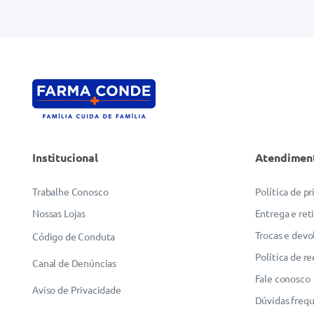
Endereço de email
Escreva uma avaliação
Institucional
Atendimen
ENVIAR AVALIAÇÃO
Trabalhe Conosco
Política de p
Nossas Lojas
Entrega e ret
Trocas e devo
Código de Conduta
Política de r
Canal de Denúncias
Fale conosco
Aviso de Privacidade
Dúvidas freq