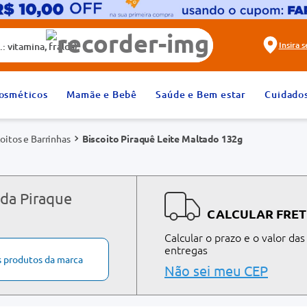
alda)
Insira 
2
º
fralda
osméticos
Mamãe e Bebê
Saúde e Bem estar
Cuidado
4
º
dipirona
oitos e Barrinhas
Biscoito Piraquê Leite Maltado 132g
6
º
absorvente
8
º
tadalafila 20mg
10
º
teste gravidez
 da Piraque
CALCULAR FRET
Calcular o prazo e o valor das
entregas
s produtos da marca
Não sei meu CEP