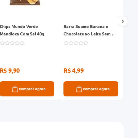
Chips Mundo Verde
Barra Supino Banana e
Barra
Mandioca Com Sal 40g
Chocolate ao Leite Sem
Amei
Açúcar 24g
R$ 9,90
R$ 4,99
R$ 
comprar agora
comprar agora