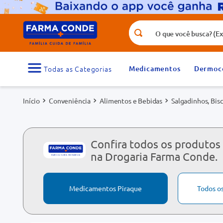
O que você busca? (Ex.: vitamina, fr
Termos mais buscados
1
º
medicamento
Medicamentos
Dermoc
3
º
tadalafila 5mg
Conveniência
Alimentos e Bebidas
Salgadinhos, Bisc
5
º
rosuvastatina 20mg
7
º
vitamina d
9
º
protetor solar
Confira todos os produtos
na Drogaria Farma Conde.
Medicamentos Piraque
Todos o