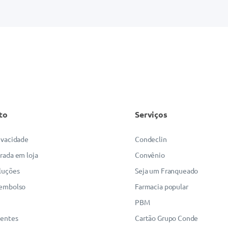
to
Serviços
rivacidade
Condeclin
irada em loja
Convênio
luções
Seja um Franqueado
eembolso
Farmacia popular
PBM
uentes
Cartão Grupo Conde