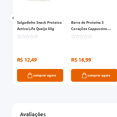
Salgadinho Snack Proteico
Barra de Proteína 3
g
Active Life Queijo 50g
Corações Cappuccino
Caramelo Salgado 50g
R$ 12,49
R$ 16,99
ra
comprar agora
comprar agora
Avaliações