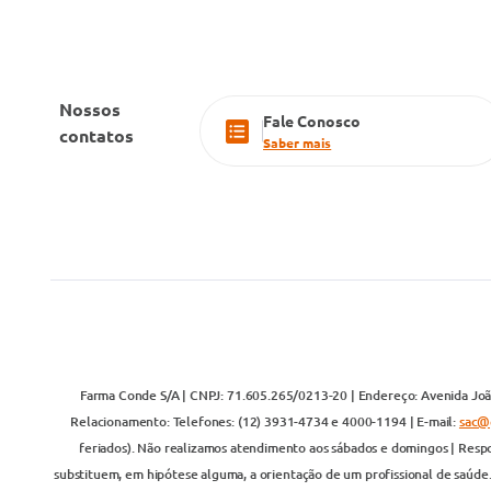
Nossos
Fale Conosco
contatos
Saber mais
Farma Conde S/A | CNPJ: 71.605.265/0213-20 | Endereço: Avenida João
Relacionamento: Telefones: (12) 3931-4734 e 4000-1194 | E-mail:
sac@
feriados). Não realizamos atendimento aos sábados e domingos | Respo
substituem, em hipótese alguma, a orientação de um profissional de saúde