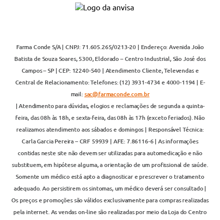
Farma Conde S/A | CNPJ: 71.605.265/0213-20 | Endereço: Avenida João
Batista de Souza Soares, 5300, Eldorado – Centro Industrial, São José dos
Campos – SP | CEP: 12240-540 | Atendimento Cliente, Televendas e
Central de Relacionamento: Telefones: (12) 3931-4734 e 4000-1194 | E-
mail:
sac@farmaconde.com.br
| Atendimento para dúvidas, elogios e reclamações de segunda a quinta-
feira, das 08h às 18h, e sexta-feira, das 08h às 17h (exceto feriados). Não
realizamos atendimento aos sábados e domingos | Responsável Técnica:
Carla Garcia Pereira – CRF 59939 | AFE: 7.86116-6 | As informações
contidas neste site não devem ser utilizadas para automedicação e não
substituem, em hipótese alguma, a orientação de um profissional de saúde.
Somente um médico está apto a diagnosticar e prescrever o tratamento
adequado. Ao persistirem os sintomas, um médico deverá ser consultado |
Os preços e promoções são válidos exclusivamente para compras realizadas
pela internet. As vendas on-line são realizadas por meio da Loja do Centro