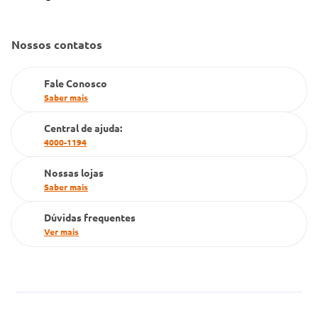
Convênio Conlife
Fale Conosco
Gestão de marcas
Nossos contatos
Dúvidas Frequentes
Farmacia popular
Fale Conosco
PBM
Saber mais
Cartão Grupo Conde
Central de ajuda:
4000-1194
Televendas
Nossas lojas
Saber mais
Dúvidas frequentes
Ver mais