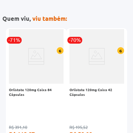
Quem viu,
viu também:
-71%
-70%
G
G
G
Orlistate 120mg Caixa 84
Orlistate 120mg Caixa 42
L
Cápsulas
Cápsulas
C
R$ 391,10
R$ 195,52
R