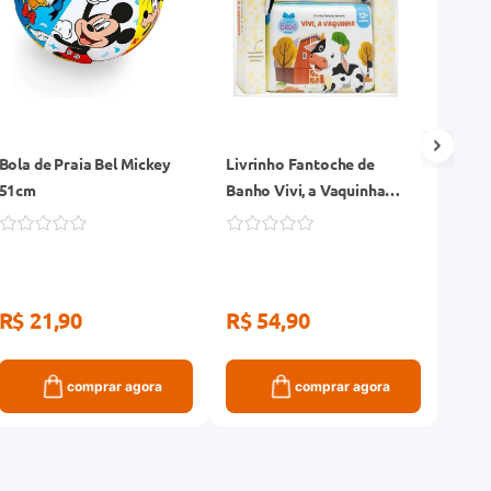
Bola de Praia Bel Mickey
Livrinho Fantoche de
Bonec
51cm
Banho Vivi, a Vaquinha
Fwy1
Todolivro
R$ 21,90
R$ 54,90
R$ 
comprar agora
comprar agora