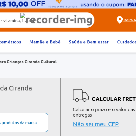
alda)
Insira 
2
º
fralda
osméticos
Mamãe e Bebê
Saúde e Bem estar
Cuidado
4
º
rosuvastatina 20mg
para Crianças Ciranda Cultural
6
º
absorvente
8
º
tadalafila 20mg
10
º
teste gravidez
 da Ciranda
CALCULAR FRET
Calcular o prazo e o valor das
entregas
s produtos da marca
Não sei meu CEP