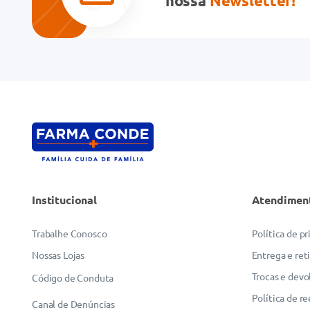
nossa
Newsletter!
Endereço de email
Escreva uma avaliação
Institucional
Atendimen
ENVIAR AVALIAÇÃO
Trabalhe Conosco
Política de p
Nossas Lojas
Entrega e ret
Trocas e devo
Código de Conduta
Política de r
Canal de Denúncias