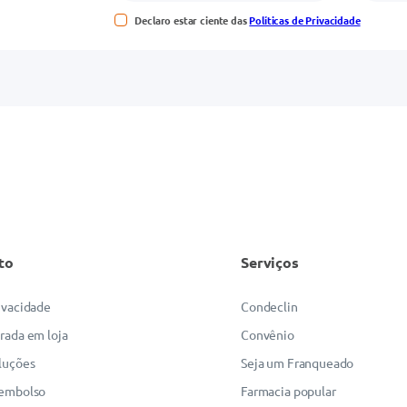
Declaro estar ciente das
Políticas de Privacidade
to
Serviços
rivacidade
Condeclin
irada em loja
Convênio
luções
Seja um Franqueado
eembolso
Farmacia popular