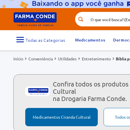
O que você busca? (Ex.: vitamina, fr
Termos mais buscados
1
º
medicamento
Medicamentos
Dermoc
3
º
tadalafila 5mg
Conveniência
Utilidades
Entretenimento
Bíblia 
5
º
dipirona
7
º
vitamina d
9
º
protetor solar
Confira todos os produtos
Cultural
na Drogaria Farma Conde.
Medicamentos Ciranda Cultural
Todos o