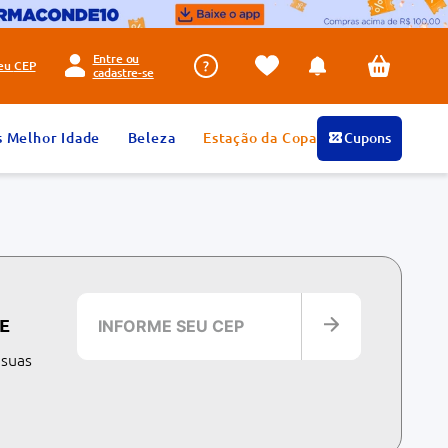
Entre ou
seu
CEP
cadastre-se
s Melhor Idade
Beleza
Estação da Copa
Cupons
E
 suas