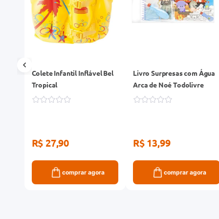
fos
Colete Infantil Inflável Bel
Livro Surpresas com Água
Tropical
Arca de Noé Todolivre
R$ 27,90
R$ 13,99
ra
comprar agora
comprar agora