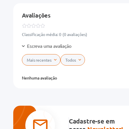
Avaliações
Classificação média: 0
(0 avaliações)
Escreva uma avaliação
Mais recentes
Todos
Adicionar avaliação
Nenhuma avaliação
Título
Avalie o produto de 1 a 5 estrelas
★
★
★
★
★
Cadastre-se em
Seu nome