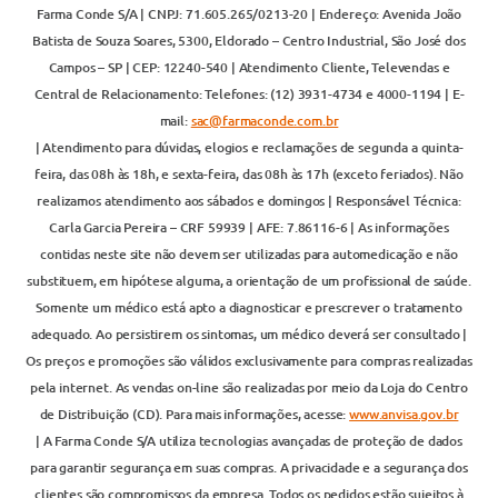
Farma Conde S/A | CNPJ: 71.605.265/0213-20 | Endereço: Avenida João
Batista de Souza Soares, 5300, Eldorado – Centro Industrial, São José dos
Campos – SP | CEP: 12240-540 | Atendimento Cliente, Televendas e
Central de Relacionamento: Telefones: (12) 3931-4734 e 4000-1194 | E-
mail:
sac@farmaconde.com.br
| Atendimento para dúvidas, elogios e reclamações de segunda a quinta-
feira, das 08h às 18h, e sexta-feira, das 08h às 17h (exceto feriados). Não
realizamos atendimento aos sábados e domingos | Responsável Técnica:
Carla Garcia Pereira – CRF 59939 | AFE: 7.86116-6 | As informações
contidas neste site não devem ser utilizadas para automedicação e não
substituem, em hipótese alguma, a orientação de um profissional de saúde.
Somente um médico está apto a diagnosticar e prescrever o tratamento
adequado. Ao persistirem os sintomas, um médico deverá ser consultado |
Os preços e promoções são válidos exclusivamente para compras realizadas
pela internet. As vendas on-line são realizadas por meio da Loja do Centro
de Distribuição (CD). Para mais informações, acesse:
www.anvisa.gov.br
| A Farma Conde S/A utiliza tecnologias avançadas de proteção de dados
para garantir segurança em suas compras. A privacidade e a segurança dos
clientes são compromissos da empresa. Todos os pedidos estão sujeitos à