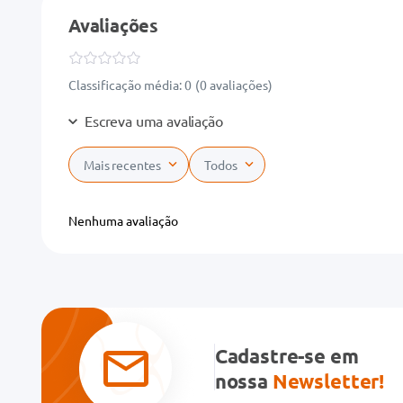
Avaliações
Classificação média: 0
(0 avaliações)
Escreva uma avaliação
Mais recentes
Todos
Adicionar avaliação
Nenhuma avaliação
Título
Avalie o produto de 1 a 5 estrelas
★
★
★
★
★
Cadastre-se em
Seu nome
nossa
Newsletter!