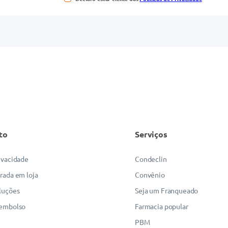
to
Serviços
rivacidade
Condeclin
irada em loja
Convênio
luções
Seja um Franqueado
eembolso
Farmacia popular
PBM