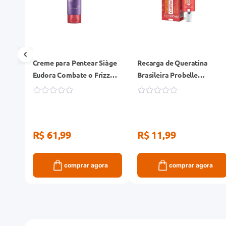
Creme para Pentear Siàge
Recarga de Queratina
Eudora Combate o Frizz
Brasileira Probelle
Frasco 100ml
Hidrolisada e Quaternizada
Recontrução Bisnaga 60ml
R$ 61,99
R$ 11,99
ra
comprar agora
comprar agora