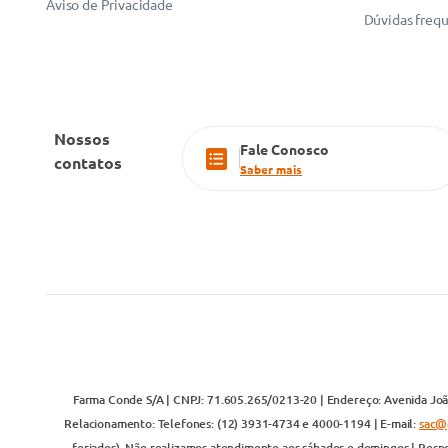
Aviso de Privacidade
Dúvidas freq
Nossos
Fale Conosco
contatos
Saber mais
Farma Conde S/A | CNPJ: 71.605.265/0213-20 | Endereço: Avenida João
Relacionamento: Telefones: (12) 3931-4734 e 4000-1194 | E-mail:
sac@
feriados). Não realizamos atendimento aos sábados e domingos | Respo