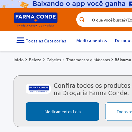
O que você busca? (Ex.: vitamina, fr
Termos mais buscados
1
º
medicamento
Medicamentos
Dermoc
3
º
tadalafila 5mg
Beleza
Cabelos
Tratamentos e Máscaras
Bálsamo 
5
º
dipirona
7
º
vitamina d
9
º
protetor solar
Confira todos os produtos 
na Drogaria Farma Conde.
Medicamentos Lola
Todos o