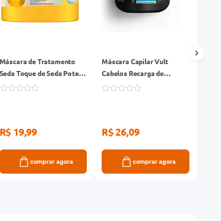
Máscara de Tratamento
Máscara Capilar Vult
Creme
Seda Toque de Seda Pote
Cabelos Recarga de
Elsev
300g
Hidratação Pote 250g
R$ 19,99
R$ 26,09
R$ 
comprar agora
comprar agora