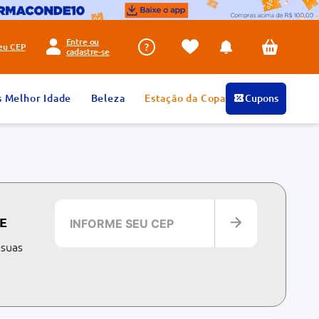
Entre ou
seu
CEP
cadastre-se
s Melhor Idade
Beleza
Estação da Copa
Cupons
E
 suas