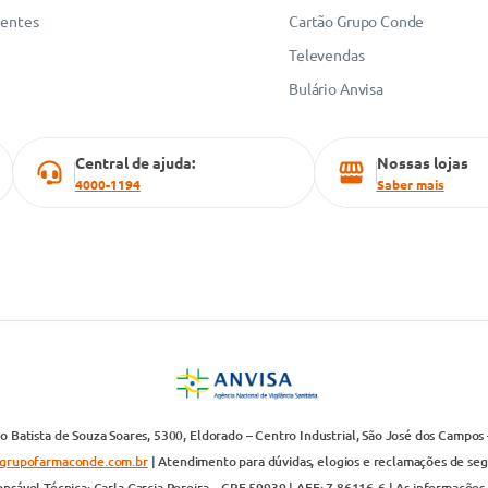
uentes
Cartão Grupo Conde
Televendas
Bulário Anvisa
Central de ajuda:
Nossas lojas
4000-1194
Saber mais
 Batista de Souza Soares, 5300, Eldorado – Centro Industrial, São José dos Campos 
grupofarmaconde.com.br
| Atendimento para dúvidas, elogios e reclamações de segun
nsável Técnica: Carla Garcia Pereira – CRF 59939 | AFE: 7.86116-6 | As informações 