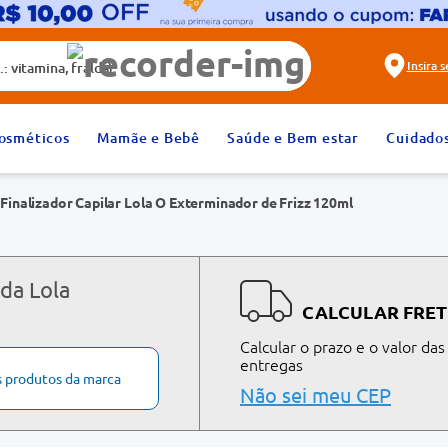
alda)
Insira 
2
º
fralda
osméticos
Mamãe e Bebê
Saúde e Bem estar
Cuidado
4
º
rosuvastatina 20mg
Finalizador Capilar Lola O Exterminador de Frizz 120ml
6
º
absorvente
8
º
tadalafila 20mg
10
º
teste gravidez
da Lola
CALCULAR FRET
Calcular o prazo e o valor das
entregas
s produtos da marca
Não sei meu CEP