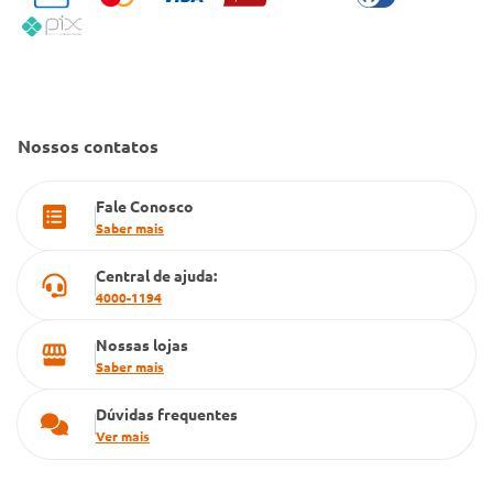
Política de Reembolso
Código de Conduta
Convênio Conlife
Fale Conosco
Gestão de marcas
Dúvidas Frequentes
Farmacia popular
Nossos contatos
PBM
Fale Conosco
Cartão Grupo Conde
Saber mais
Televendas
Central de ajuda:
4000-1194
Nossas lojas
Saber mais
Dúvidas frequentes
Ver mais