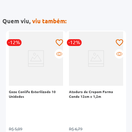
Quem viu,
viu também:
-12%
-12%
Gaze Conlife Esterilizada 10
Atadura de Crepom Farma
G
Unidades
Conde 12cm x 1,2m
U
R$ 5,09
R$ 6,79
R