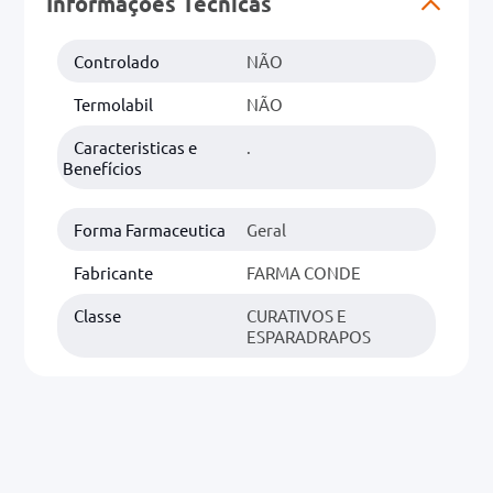
Informações Técnicas
0mg
Controlado
NÃO
r
Termolabil
NÃO
ez
Caracteristicas e
.
Benefícios
Forma Farmaceutica
Geral
Fabricante
FARMA CONDE
Classe
CURATIVOS E
ESPARADRAPOS