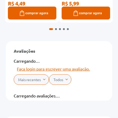
R$ 4,49
R$ 5,99
R
comprar agora
comprar agora
Avaliações
Carregando…
Faça login para escrever uma avaliação.
Mais recentes
Todos
Carregando avaliações…