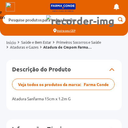
Pesquise produtos para toda a família...
Termos mais buscados
Insira seu
CEP
1
º
medicamento
Saúde e Bem Estar
Primeiros Socorros e Saúde
2
º
fralda
Ataduras e Gazes
Atadura de Crepom Farma
Conde 15cm x 1,2m
3
º
tadalafila 5mg
cados
4
º
rosuvastatina 20mg
Descrição do Produto
o
5
º
dipirona
6
º
absorvente
Veja todos os produtos da marca:
Farma Conde
mg
7
º
vitamina d
Atadura Sanfarma 15cm x 1.2m G
na 20mg
8
º
tadalafila 20mg
9
º
protetor solar
10
º
teste gravidez