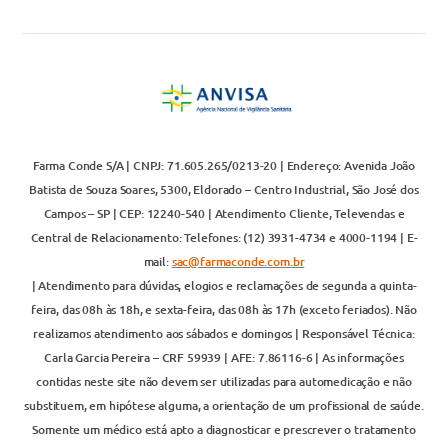
Farma Conde S/A | CNPJ: 71.605.265/0213-20 | Endereço: Avenida João
Batista de Souza Soares, 5300, Eldorado – Centro Industrial, São José dos
Campos – SP | CEP: 12240-540 | Atendimento Cliente, Televendas e
Central de Relacionamento: Telefones: (12) 3931-4734 e 4000-1194 | E-
mail:
sac@farmaconde.com.br
| Atendimento para dúvidas, elogios e reclamações de segunda a quinta-
feira, das 08h às 18h, e sexta-feira, das 08h às 17h (exceto feriados). Não
realizamos atendimento aos sábados e domingos | Responsável Técnica:
Carla Garcia Pereira – CRF 59939 | AFE: 7.86116-6 | As informações
contidas neste site não devem ser utilizadas para automedicação e não
substituem, em hipótese alguma, a orientação de um profissional de saúde.
Somente um médico está apto a diagnosticar e prescrever o tratamento