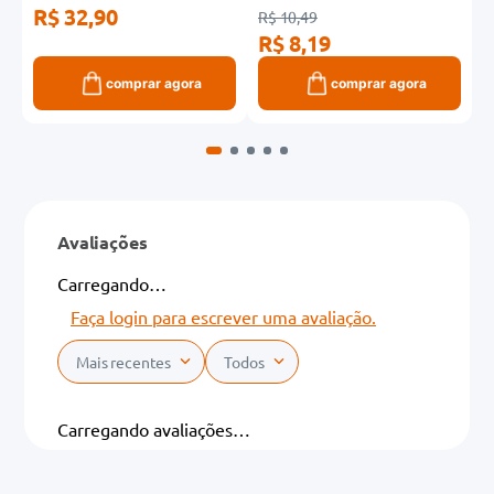
R$ 32,90
R$ 10,49
R
R$ 8,19
R
comprar agora
comprar agora
Avaliações
Carregando…
Faça login para escrever uma avaliação.
Mais recentes
Todos
Carregando avaliações…