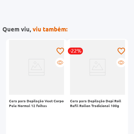
Quem viu,
viu também:
-22%
l
Cera para Depilação Veet Corpo
Cera para Depilação Depi Roll
A
g
Pele Normal 12 folhas
Refil Rollon Tradicional 100g
G
2