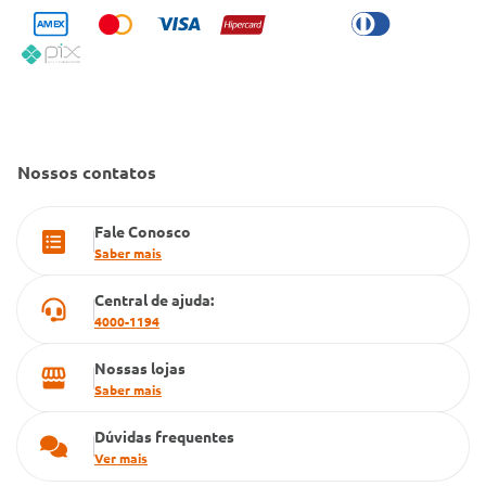
Trabalhe Conosco
Condeclin
Política de Reembolso
Código de Conduta
Convênio Conlife
Fale Conosco
Gestão de marcas
Dúvidas Frequentes
Farmacia popular
Nossos contatos
PBM
Fale Conosco
Cartão Grupo Conde
Saber mais
Televendas
Central de ajuda:
4000-1194
Nossas lojas
Saber mais
Dúvidas frequentes
Ver mais