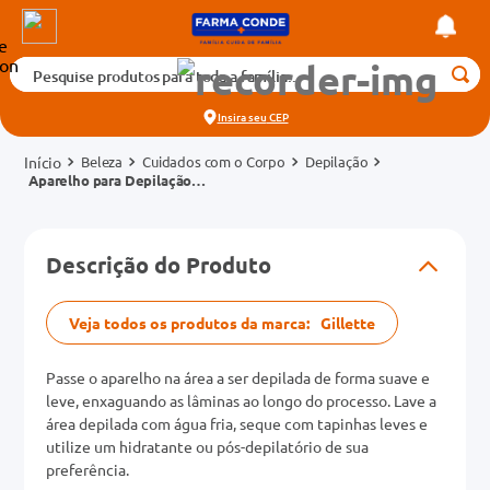
Pesquise produtos para toda a família...
Termos mais buscados
Insira seu
CEP
1
º
medicamento
Beleza
Cuidados com o Corpo
Depilação
2
º
fralda
Aparelho para Depilação
Gillette Venus Suave
3
º
tadalafila 5mg
Sensitive 2 Unidades
cados
4
º
rosuvastatina 20mg
Descrição do Produto
o
5
º
dipirona
6
º
absorvente
Veja todos os produtos da marca:
Gillette
mg
7
º
vitamina d
Passe o aparelho na área a ser depilada de forma suave e
na 20mg
8
º
tadalafila 20mg
leve, enxaguando as lâminas ao longo do processo. Lave a
área depilada com água fria, seque com tapinhas leves e
9
º
protetor solar
utilize um hidratante ou pós-depilatório de sua
preferência.
10
º
teste gravidez