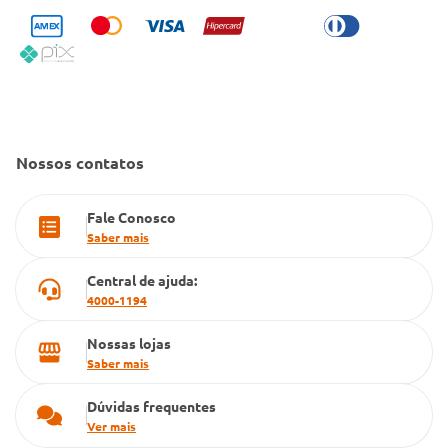
Trabalhe Conosco
Condeclin
Política de Reembolso
Código de Conduta
Convênio Conlife
Fale Conosco
Gestão de marcas
Dúvidas Frequentes
Farmacia popular
Nossos contatos
PBM
Fale Conosco
Cartão Grupo Conde
Saber mais
Televendas
Central de ajuda:
4000-1194
Nossas lojas
Saber mais
Dúvidas frequentes
Ver mais