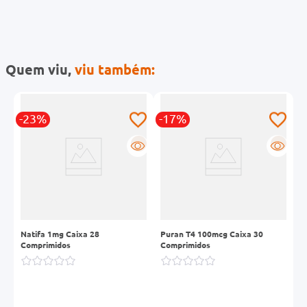
Quem viu,
viu também:
-23%
-17%
R
R
Natifa 1mg Caixa 28
Puran T4 100mcg Caixa 30
I
Comprimidos
Comprimidos
C