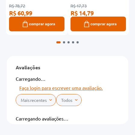
R$ 78,72
R$ 17,73
R
R$ 60,99
R$ 14,79
R
comprar agora
comprar agora
Avaliações
Carregando…
Faça login para escrever uma avaliação.
Mais recentes
Todos
Carregando avaliações…