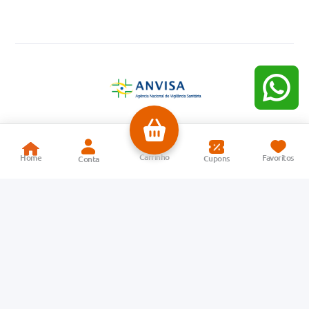
Farma Conde S/A | CNPJ: 71.605.265/0213-20 | Endereço: Avenida João
Batista de Souza Soares, 5300, Eldorado – Centro Industrial, São José dos
Campos – SP | CEP: 12240-540 | Atendimento Cliente, Televendas e
Central de Relacionamento: Telefones: (12) 3931-4734 e 4000-1194 | E-
mail:
sac@farmaconde.com.br
| Atendimento para dúvidas, elogios e reclamações de segunda a quinta-
feira, das 08h às 18h, e sexta-feira, das 08h às 17h (exceto feriados). Não
realizamos atendimento aos sábados e domingos | Responsável Técnica:
Carla Garcia Pereira – CRF 59939 | AFE: 7.86116-6 | As informações
contidas neste site não devem ser utilizadas para automedicação e não
substituem, em hipótese alguma, a orientação de um profissional de saúde.