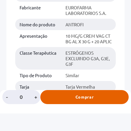
Fabricante
EUROFARMA
LABORATORIOS S.A.
Nome do produto
ANTROFI
Apresentação
10 MG/G CREM VAG CT
BG AL X 30 G + 20 APLIC
Classe Terapêutica
ESTRÓGENOS
EXCLUINDO G3A, G3E,
G3F
Tipo de Produto
Similar
Tarja
Tarja Vermelha
-
+
Comprar
Classe
GINECOLOGIA