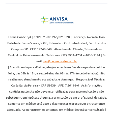
Farma Conde S/A | CNPJ: 71.605.265/0213-20 | Endereço: Avenida João
Batista de Souza Soares, 5300, Eldorado – Centro Industrial, São José dos
Campos – SP | CEP: 12240-540 | Atendimento Cliente, Televendas e
Central de Relacionamento: Telefones: (12) 3931-4734 e 4000-1194 | E-
mail:
sac@farmaconde.com.br
| Atendimento para dúvidas, elogios e reclamações de segunda a quinta-
feira, das 08h às 18h, e sexta-feira, das 08h às 17h (exceto feriados). Não
realizamos atendimento aos sábados e domingos | Responsável Técnica:
Carla Garcia Pereira – CRF 59939 | AFE: 7.86116-6 | As informações
contidas neste site não devem ser utilizadas para automedicação e não
substituem, em hipótese alguma, a orientação de um profissional de saúde.
Somente um médico está apto a diagnosticar e prescrever o tratamento
adequado. Ao persistirem os sintomas, um médico deverá ser consultado |