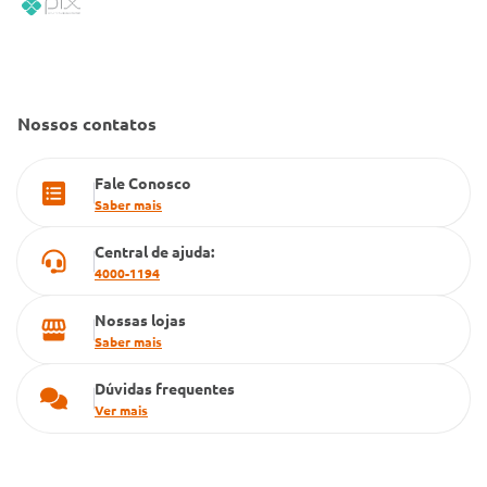
Convênio Conlife
Fale Conosco
Gestão de marcas
Dúvidas Frequentes
Farmacia popular
Nossos contatos
PBM
Fale Conosco
Cartão Grupo Conde
Saber mais
Televendas
Central de ajuda:
4000-1194
Nossas lojas
Saber mais
Dúvidas frequentes
Ver mais