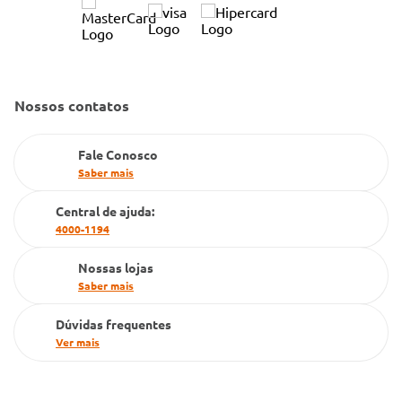
Condeclin
Política de Reembolso
Código de Conduta
Convênio Conlife
Fale Conosco
Gestão de marcas
Dúvidas Frequentes
Nossos contatos
Farmacia popular
PBM
Fale Conosco
Saber mais
Cartão Grupo Conde
Central de ajuda:
Televendas
4000-1194
Nossas lojas
Saber mais
Dúvidas frequentes
Ver mais