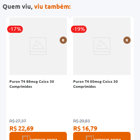
Quem viu,
viu também:
-17%
-19%
-
R
R
R
Puran T4 88mcg Caixa 30
Puran T4 50mcg Caixa 30
I
Comprimidos
Comprimidos
C
R$ 27,37
R$ 20,83
R
R$ 22,69
R$ 16,79
R
comprar agora
comprar agora