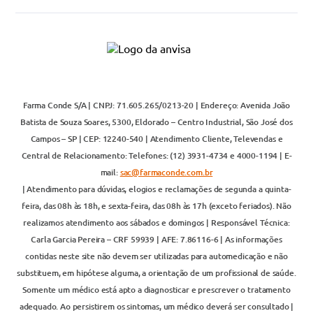
Farma Conde S/A | CNPJ: 71.605.265/0213-20 | Endereço: Avenida João
Batista de Souza Soares, 5300, Eldorado – Centro Industrial, São José dos
Campos – SP | CEP: 12240-540 | Atendimento Cliente, Televendas e
Central de Relacionamento: Telefones: (12) 3931-4734 e 4000-1194 | E-
mail:
sac@farmaconde.com.br
| Atendimento para dúvidas, elogios e reclamações de segunda a quinta-
feira, das 08h às 18h, e sexta-feira, das 08h às 17h (exceto feriados). Não
realizamos atendimento aos sábados e domingos | Responsável Técnica:
Carla Garcia Pereira – CRF 59939 | AFE: 7.86116-6 | As informações
contidas neste site não devem ser utilizadas para automedicação e não
substituem, em hipótese alguma, a orientação de um profissional de saúde.
Somente um médico está apto a diagnosticar e prescrever o tratamento
adequado. Ao persistirem os sintomas, um médico deverá ser consultado |