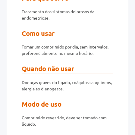
Tratamento dos sintomas dolorosos da
0mg
endometriose.
r
Como usar
ez
Tomar um comprimido por dia, sem intervalos,
preferencialmente no mesmo horário.
Quando não usar
Doenças graves do fígado, coágulos sanguíneos,
alergia ao dienogeste.
Modo de uso
Comprimido revestido, deve ser tomado com
líquido.