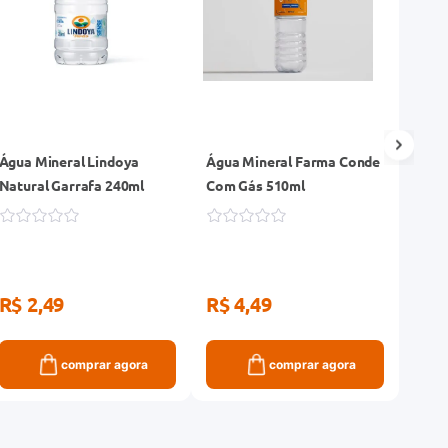
Água Mineral Lindoya
Água Mineral Farma Conde
Água
Natural Garrafa 240ml
Com Gás 510ml
Sem 
R$ 2,49
R$ 4,49
R$ 
comprar agora
comprar agora