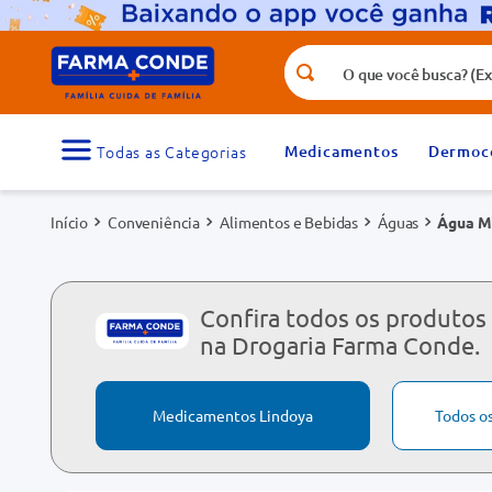
O que você busca? (Ex.: vitamina, fr
Termos mais buscados
1
º
medicamento
Medicamentos
Dermoc
3
º
tadalafila 5mg
Conveniência
Alimentos e Bebidas
Águas
Água Mi
5
º
dipirona
7
º
vitamina d
9
º
protetor solar
Confira todos os produtos
na Drogaria Farma Conde.
Medicamentos Lindoya
Todos o