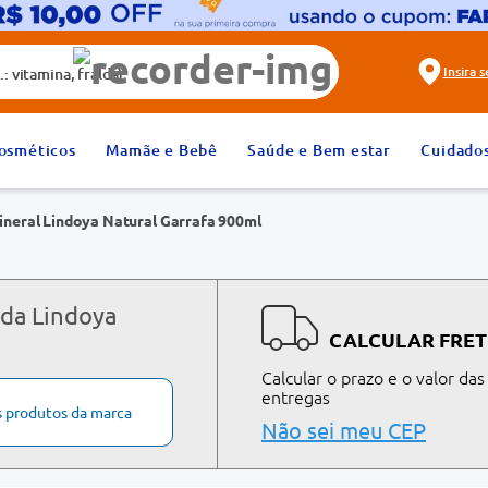
alda)
Insira 
2
º
fralda
osméticos
Mamãe e Bebê
Saúde e Bem estar
Cuidado
4
º
rosuvastatina 20mg
neral Lindoya Natural Garrafa 900ml
6
º
absorvente
8
º
tadalafila 20mg
10
º
teste gravidez
 da Lindoya
CALCULAR FRET
Calcular o prazo e o valor das
entregas
s produtos da marca
Não sei meu CEP