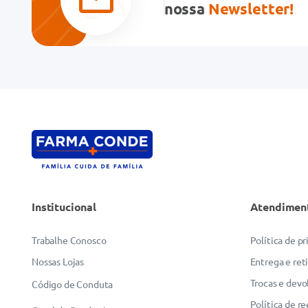
Seu nome
nossa
Newsletter!
Endereço de email
Escreva uma avaliação
Institucional
Atendimen
ENVIAR AVALIAÇÃO
Trabalhe Conosco
Política de p
Nossas Lojas
Entrega e ret
Trocas e devo
Código de Conduta
Política de r