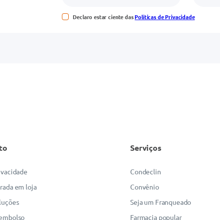
Declaro estar ciente das
Políticas de Privacidade
to
Serviços
rivacidade
Condeclin
irada em loja
Convênio
luções
Seja um Franqueado
eembolso
Farmacia popular