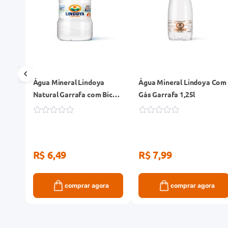
Conde
Água Mineral Lindoya
Água Mineral Lindoya Com
Natural Garrafa com Bico
Gás Garrafa 1,25l
900ml
R$ 6,49
R$ 7,99
ra
comprar agora
comprar agora