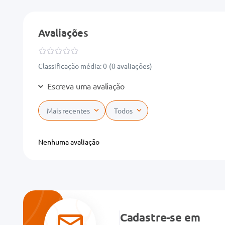
Avaliações
Classificação média: 0
(0 avaliações)
Escreva uma avaliação
Mais recentes
Todos
Adicionar avaliação
Nenhuma avaliação
Título
Avalie o produto de 1 a 5 estrelas
★
★
★
★
★
Cadastre-se em