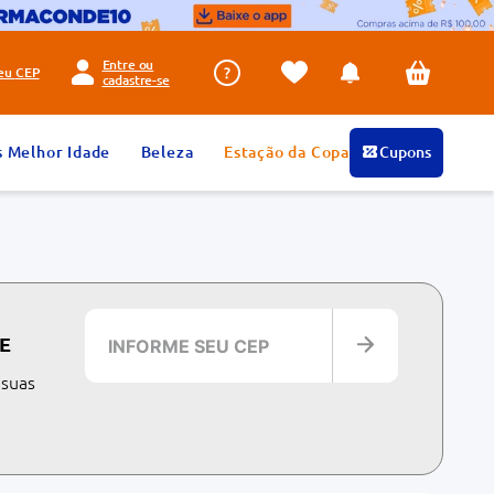
Entre ou
seu
CEP
cadastre-se
s Melhor Idade
Beleza
Estação da Copa
Cupons
E
 suas