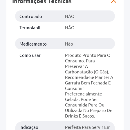
Informações Técnicas
0mg
Controlado
NÃO
r
Termolabil
NÃO
ez
Medicamento
Não
Como usar
Produto Pronto Para O
Consumo. Para
Preservar A
Carbonatação (o Gás),
Recomenda-Se Manter A
Garrafa Bem Fechada E
Consumir
Preferencialmente
Gelada. Pode Ser
Consumida Pura Ou
Utilizada No Preparo De
Drinks E Sucos.
Indicação
Perfeita Para Servir Em