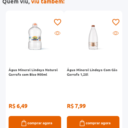
Quem viu,
viu também:
em
Água Mineral Lindoya Natural
Água Mineral Lindoya Com Gás
Á
Garrafa com Bico 900ml
Garrafa 1,25l
G
R$ 6,49
R$ 7,99
R
comprar agora
comprar agora