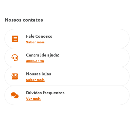
Gestão de marcas
Dúvidas Frequentes
Farmacia popular
Nossos contatos
PBM
Fale Conosco
Cartão Grupo Conde
Saber mais
Televendas
Central de ajuda:
4000-1194
Nossas lojas
Saber mais
Dúvidas frequentes
Ver mais