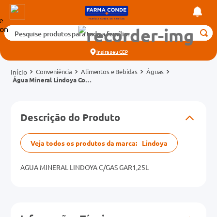
Pesquise produtos para toda a família...
Termos mais buscados
Insira seu
CEP
1
º
medicamento
Conveniência
Alimentos e Bebidas
Águas
2
º
fralda
Água Mineral Lindoya Com
Gás Garrafa 1,25l
3
º
tadalafila 5mg
cados
4
º
dipirona
Descrição do Produto
o
5
º
rosuvastatina 20mg
6
º
absorvente
Veja todos os produtos da marca:
Lindoya
mg
7
º
vitamina d
AGUA MINERAL LINDOYA C/GAS GAR1,25L
8
º
tadalafila 20mg
na 20mg
9
º
protetor solar
10
º
teste gravidez