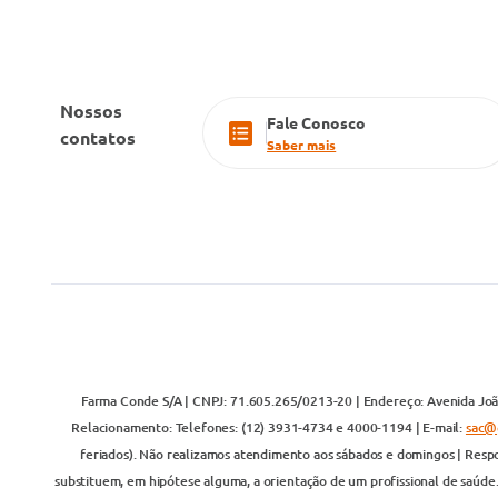
Nossos
Fale Conosco
contatos
Saber mais
Farma Conde S/A | CNPJ: 71.605.265/0213-20 | Endereço: Avenida João
Relacionamento: Telefones: (12) 3931-4734 e 4000-1194 | E-mail:
sac@
feriados). Não realizamos atendimento aos sábados e domingos | Respo
substituem, em hipótese alguma, a orientação de um profissional de saúde