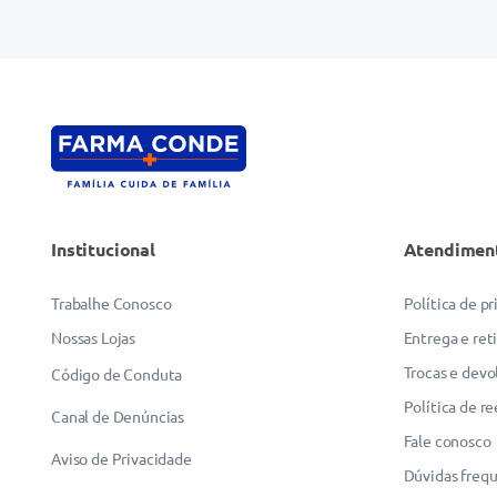
Endereço de email
Escreva uma avaliação
Institucional
Atendimen
ENVIAR AVALIAÇÃO
Trabalhe Conosco
Política de p
Nossas Lojas
Entrega e ret
Trocas e devo
Código de Conduta
Política de r
Canal de Denúncias
Fale conosco
Aviso de Privacidade
Dúvidas freq