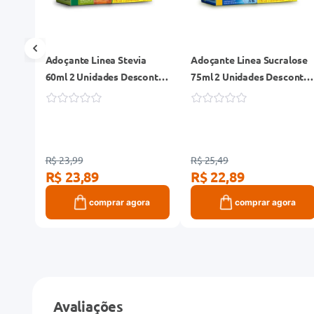
Adoçante Linea Stevia
Adoçante Linea Sucralose
60ml 2 Unidades Desconto
75ml 2 Unidades Desconto
50% na Segunda Unidade
50% na Segunda Unidade
R$ 23,99
R$ 25,49
R$ 23,89
R$ 22,89
ra
comprar agora
comprar agora
Avaliações