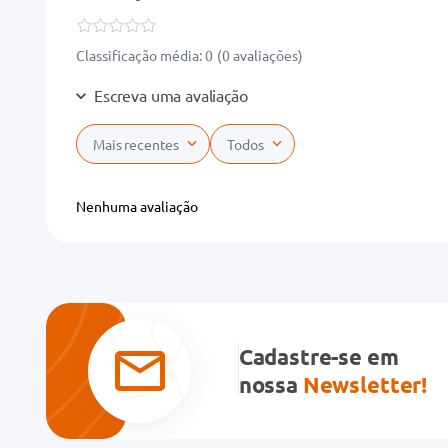
Classificação média: 0
(0 avaliações)
Escreva uma avaliação
Mais recentes
Todos
Adicionar avaliação
Nenhuma avaliação
Título
Avalie o produto de 1 a 5 estrelas
★
★
★
★
★
Cadastre-se em
Seu nome
nossa
Newsletter!