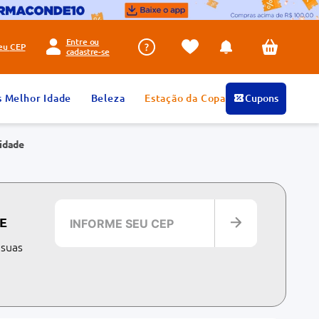
Entre ou
seu
CEP
cadastre-se
s Melhor Idade
Beleza
Estação da Copa
Cupons
idade
E
 suas