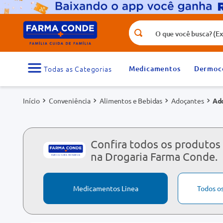
O que você busca? (Ex.: vitamina, fr
Termos mais buscados
1
º
medicamento
Medicamentos
Dermoc
3
º
tadalafila 5mg
Conveniência
Alimentos e Bebidas
Adoçantes
Ado
5
º
dipirona
7
º
vitamina d
9
º
protetor solar
Confira todos os produtos
na Drogaria Farma Conde.
Medicamentos Linea
Todos o