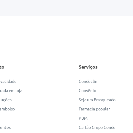
to
Serviços
rivacidade
Condeclin
irada em loja
Convênio
luções
Seja um Franqueado
eembolso
Farmacia popular
PBM
uentes
Cartão Grupo Conde