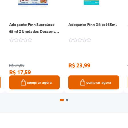
Adoçante Finn Sucralose
Adoçante Finn Xilitol 65ml
65ml 2 Unidades Desconto
50% na Segunda Unidade
R$ 23,99
R$ 21,99
R$ 17,59
comprar agora
comprar agora