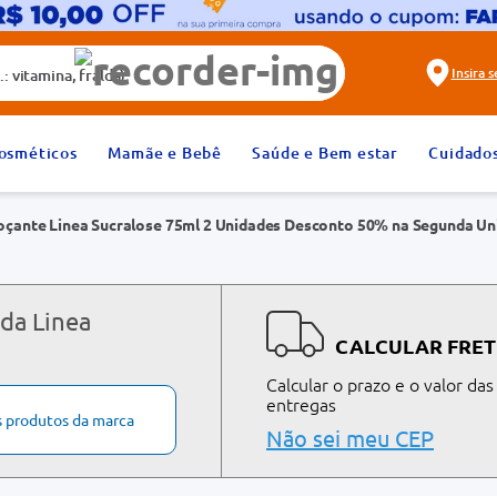
alda)
Insira 
2
º
fralda
osméticos
Mamãe e Bebê
Saúde e Bem estar
Cuidado
4
º
rosuvastatina 20mg
çante Linea Sucralose 75ml 2 Unidades Desconto 50% na Segunda Un
6
º
absorvente
8
º
tadalafila 20mg
10
º
teste gravidez
 da Linea
CALCULAR FRET
Calcular o prazo e o valor das
entregas
s produtos da marca
Não sei meu CEP