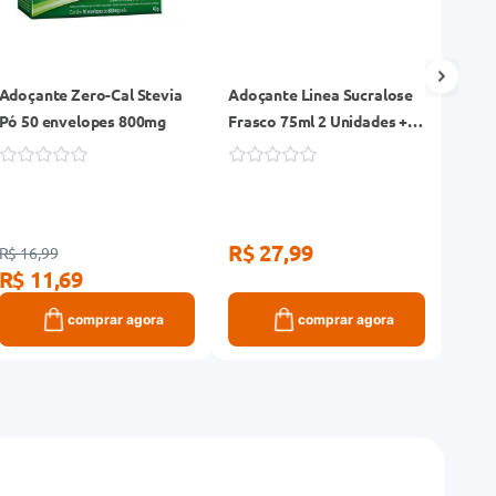
Adoçante Zero-Cal Stevia
Adoçante Linea Sucralose
Adoça
Pó 50 envelopes 800mg
Frasco 75ml 2 Unidades +
Fras
Frasco 25ml
R$ 27,99
R$ 
R$ 16,99
R$ 11,69
comprar agora
comprar agora