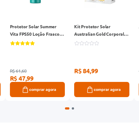
Protetor Solar Summer
Kit Protetor Solar
Vita FPS50 Loção Frasco
Australian Gold Corporal
200ml
FPS50 200g + Protetor
Solar Facial FPS50
Antipoluição 50g
R$ 84,99
R$ 61,60
R$ 47,99
comprar agora
comprar agora