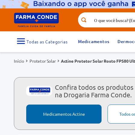
O que você busca? (Ex.: vitamina, fr
Termos mais buscados
1
º
medicamento
Medicamentos
Dermoc
3
º
tadalafila 5mg
Protetor Solar
Actine Protetor Solar Rosto FPS80 Ult
5
º
dipirona
7
º
vitamina d
9
º
protetor solar
Confira todos os produtos
na Drogaria Farma Conde.
Medicamentos Actine
Todos o