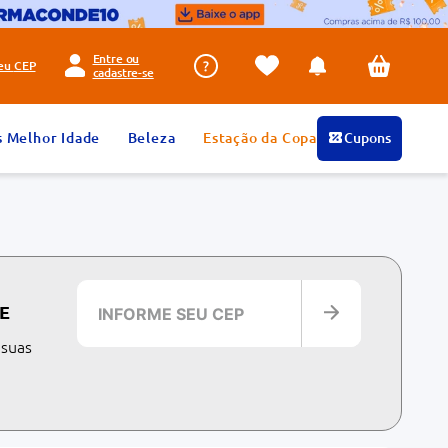
Entre ou
seu
CEP
cadastre-se
s Melhor Idade
Beleza
Estação da Copa
Cupons
E
 suas