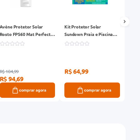
Avène Protetor Solar
Kit Protetor Solar
Prote
Rosto FPS60 Mat Perfect
Sundown Praia e Piscina
Neut
Fluido Antiacne 40g
FPS50 Frasco 200ml +
FPS3
FPS50 Frasco 120ml
R$ 64,99
R$ 104,99
R$ 57
R$ 94,69
R$ 
comprar agora
comprar agora