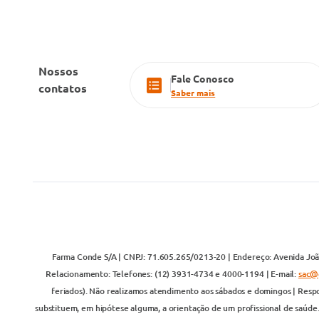
Nossos
Fale Conosco
contatos
Saber mais
Farma Conde S/A | CNPJ: 71.605.265/0213-20 | Endereço: Avenida João
Relacionamento: Telefones: (12) 3931-4734 e 4000-1194 | E-mail:
sac@
feriados). Não realizamos atendimento aos sábados e domingos | Respo
substituem, em hipótese alguma, a orientação de um profissional de saúde