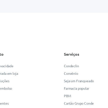
to
Serviços
rivacidade
Condeclin
irada em loja
Convênio
luções
Seja um Franqueado
eembolso
Farmacia popular
PBM
uentes
Cartão Grupo Conde