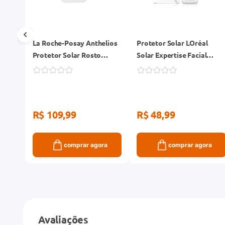
lios
La Roche-Posay Anthelios
Protetor Solar LOréal
Protetor Solar Rosto
Solar Expertise Facial
ml
FPS50 Cor 2.0 40g
FPS60 Antioleosidade Cor
Negra 40g
R$ 109,99
R$ 48,99
ra
comprar agora
comprar agora
Avaliações