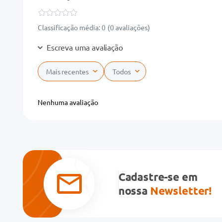
Classificação média: 0
(0 avaliações)
Escreva uma avaliação
Mais recentes
Todos
Adicionar avaliação
Nenhuma avaliação
Título
Avalie o produto de 1 a 5 estrelas
★
★
★
★
★
Cadastre-se em
Seu nome
nossa
Newsletter!