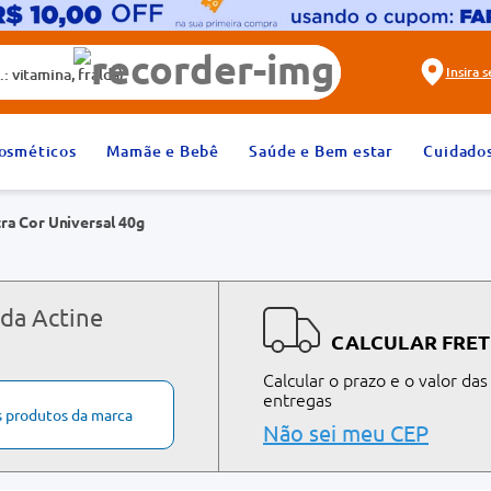
alda)
Insira 
2
º
fralda
osméticos
Mamãe e Bebê
Saúde e Bem estar
Cuidado
4
º
rosuvastatina 20mg
ra Cor Universal 40g
6
º
absorvente
8
º
tadalafila 20mg
10
º
teste gravidez
 da Actine
CALCULAR FRET
Calcular o prazo e o valor das
entregas
s produtos da marca
Não sei meu CEP