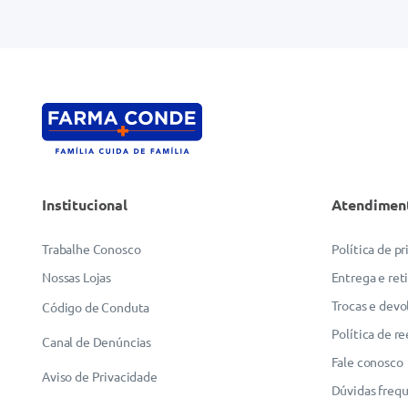
Endereço de email
Escreva uma avaliação
Institucional
Atendimen
ENVIAR AVALIAÇÃO
Trabalhe Conosco
Política de p
Nossas Lojas
Entrega e ret
Trocas e devo
Código de Conduta
Política de r
Canal de Denúncias
Fale conosco
Aviso de Privacidade
Dúvidas freq