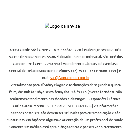
Farma Conde S/A | CNPJ: 71.605.265/0213-20 | Endereço: Avenida João
Batista de Souza Soares, 5300, Eldorado – Centro Industrial, São José dos
Campos – SP | CEP: 12240-540 | Atendimento Cliente, Televendas e
Central de Relacionamento: Telefones: (12) 3931-4734 e 4000-1194 | E-
mail:
sac@farmaconde.com.br
| Atendimento para dúvidas, elogios e reclamações de segunda a quinta-
feira, das 08h às 18h, e sexta-feira, das 08h às 17h (exceto feriados). Não
realizamos atendimento aos sábados e domingos | Responsável Técnica:
Carla Garcia Pereira – CRF 59939 | AFE: 7.86116-6 | As informações
contidas neste site não devem ser utilizadas para automedicação e não
substituem, em hipótese alguma, a orientação de um profissional de saúde.
Somente um médico está apto a diagnosticar e prescrever o tratamento