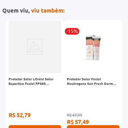
Quem viu,
viu também:
-15%
I
Protetor Solar LOréal Solar
Protetor Solar Facial
I
L
Expertise Facial FPS60
Neutrogena Sun Fresh Derm
F
Antioleosidade Cor Clara 40g
Care Dry Skin sem Cor FPS70
C
40g
R$ 52,79
R$ 67,99
R
R$ 57,49
R