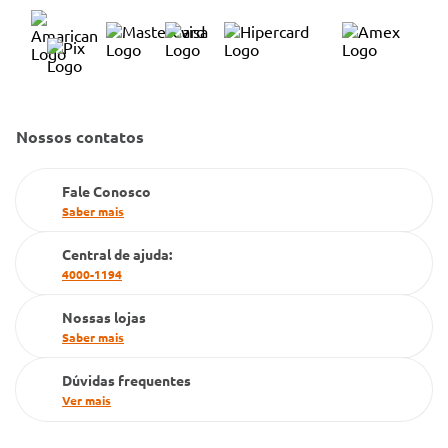
Trabalhe Conosco
Condeclin
Política de Reembolso
Código de Conduta
Convênio Conlife
Fale Conosco
Gestão de marcas
Dúvidas Frequentes
Nossos contatos
Farmacia popular
PBM
Fale Conosco
Saber mais
Cartão Grupo Conde
Central de ajuda:
Televendas
4000-1194
Nossas lojas
Saber mais
Dúvidas frequentes
Ver mais