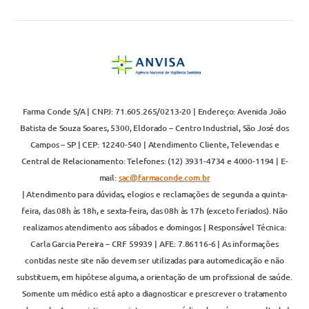
Farma Conde S/A | CNPJ: 71.605.265/0213-20 | Endereço: Avenida João
Batista de Souza Soares, 5300, Eldorado – Centro Industrial, São José dos
Campos – SP | CEP: 12240-540 | Atendimento Cliente, Televendas e
Central de Relacionamento: Telefones: (12) 3931-4734 e 4000-1194 | E-
mail:
sac@farmaconde.com.br
| Atendimento para dúvidas, elogios e reclamações de segunda a quinta-
feira, das 08h às 18h, e sexta-feira, das 08h às 17h (exceto feriados). Não
realizamos atendimento aos sábados e domingos | Responsável Técnica:
Carla Garcia Pereira – CRF 59939 | AFE: 7.86116-6 | As informações
contidas neste site não devem ser utilizadas para automedicação e não
substituem, em hipótese alguma, a orientação de um profissional de saúde.
Somente um médico está apto a diagnosticar e prescrever o tratamento