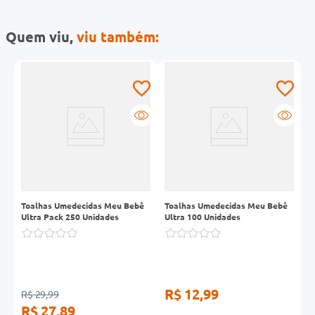
Quem viu,
viu também:
Toalhas Umedecidas Meu Bebê
Toalhas Umedecidas Meu Bebê
K
Ultra Pack 250 Unidades
Ultra 100 Unidades
P
P
R$ 12,99
R$ 29,99
R
R$ 27,89
R