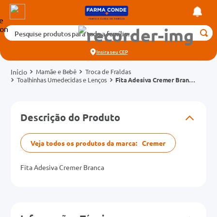
Pesquise produtos para toda a família...
Termos mais buscados
Insira seu
CEP
1
º
medicamento
Mamãe e Bebê
Troca de Fraldas
2
º
fralda
Toalhinhas Umedecidas e Lenços
Fita Adesiva Cremer Branca
20m
3
º
tadalafila 5mg
cados
4
º
rosuvastatina 20mg
Descrição do Produto
o
5
º
dipirona
6
º
absorvente
Veja todos os produtos da marca:
Cremer
mg
7
º
vitamina d
Fita Adesiva Cremer Branca
na 20mg
8
º
tadalafila 20mg
9
º
protetor solar
10
º
teste gravidez