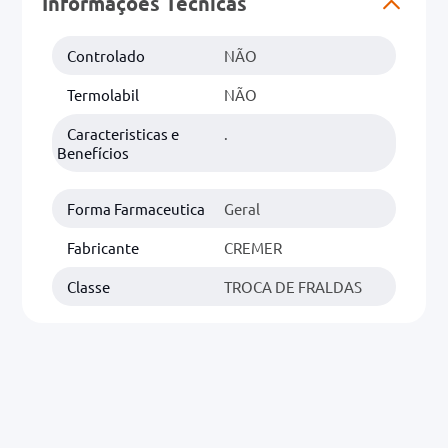
Informações Técnicas
0mg
Controlado
NÃO
r
Termolabil
NÃO
ez
Caracteristicas e
.
Benefícios
Forma Farmaceutica
Geral
Fabricante
CREMER
Classe
TROCA DE FRALDAS