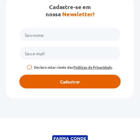
Cadastre-se em
Avalie o produto de 1 a 5 estrelas
nossa
Newsletter!
★
★
★
★
★
Seu nome
Endereço de email
Declaro estar ciente das
Políticas de Privacidade
.
Escreva uma avaliação
Cadastrar
ENVIAR AVALIAÇÃO