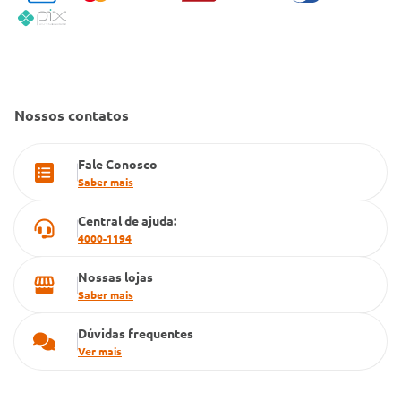
Política de Reembolso
Código de Conduta
Convênio Conlife
Fale Conosco
Gestão de marcas
Dúvidas Frequentes
Farmacia popular
Nossos contatos
PBM
Fale Conosco
Cartão Grupo Conde
Saber mais
Televendas
Central de ajuda:
4000-1194
Nossas lojas
Saber mais
Dúvidas frequentes
Ver mais